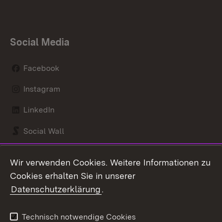
Social Media
Facebook
Instagram
LinkedIn
Social Wall
Youtube
Wir verwenden Cookies. Weitere Informationen zu
Cookies erhalten Sie in unserer
Zum 
Datenschutzerklärung
.
Kontakt
Datenschutz
Benutzungshinweise
Erklärung zur
Technisch notwendige Cookies
Barrierefreiheit