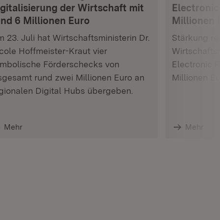
gitalisierung der Wirtschaft mit
Electronic
und 6 Millionen Euro
Millionen 
 23. Juli hat Wirtschaftsministerin Dr.
Stärkung res
cole Hoffmeister-Kraut vier
Wirtschafts
mbolische Förderschecks von
Electronic 
sgesamt rund zwei Millionen Euro an
Millionen E
gionalen Digital Hubs übergeben.
Mehr
Mehr