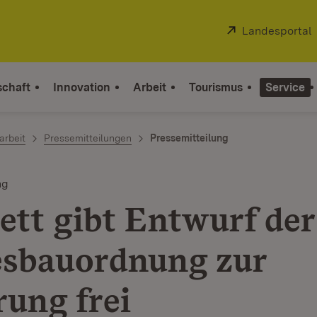
Extern:
Landesportal
schaft
Innovation
Arbeit
Tourismus
Service
arbeit
Pressemitteilungen
Pressemitteilung
ng
ett gibt Entwurf der
sbauordnung zur
ung frei