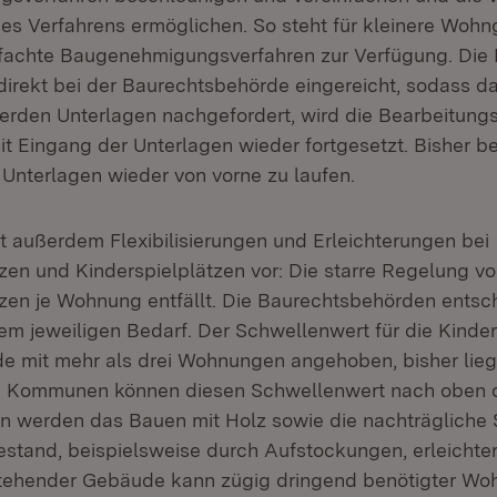
 des Verfahrens ermöglichen. So steht für kleinere Woh
nfachte Baugenehmigungsverfahren zur Verfügung. Die
direkt bei der Baurechtsbehörde eingereicht, sodass d
Werden Unterlagen nachgefordert, wird die Bearbeitungsf
 Eingang der Unterlagen wieder fortgesetzt. Bisher beg
 Unterlagen wieder von vorne zu laufen.
ht außerdem Flexibilisierungen und Erleichterungen bei
tzen und Kinderspielplätzen vor: Die starre Regelung v
tzen je Wohnung entfällt. Die Baurechtsbehörden entsc
m jeweiligen Bedarf. Der Schwellenwert für die Kinders
e mit mehr als drei Wohnungen angehoben, bisher liegt
 Kommunen können diesen Schwellenwert nach oben 
in werden das Bauen mit Holz sowie die nachträgliche
tand, beispielsweise durch Aufstockungen, erleichter
tehender Gebäude kann zügig dringend benötigter W