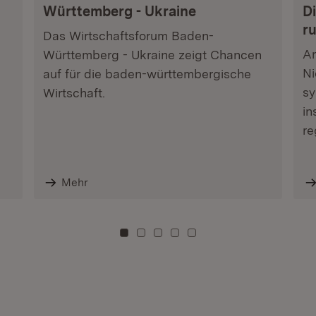
Württemberg - Ukraine
Di
r
Das Wirtschaftsforum Baden-
Am
Württemberg - Ukraine zeigt Chancen
Ni
auf für die baden-württembergische
sy
Wirtschaft.
in
re
Mehr
Zu Kachel: 0
Zu Kachel: 3
Zu Kachel: 6
Zu Kachel: 9
Zu Kachel: 12