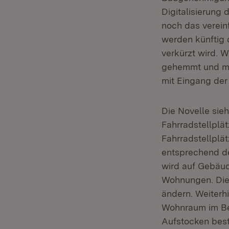
Digitalisierung
noch das verei
werden künftig 
verkürzt wird. 
gehemmt und mit
mit Eingang der
Die Novelle sie
Fahrradstellplä
Fahrradstellplä
entsprechend de
wird auf Gebäud
Wohnungen. Die
ändern. Weiterh
Wohnraum im Bes
Aufstocken bes