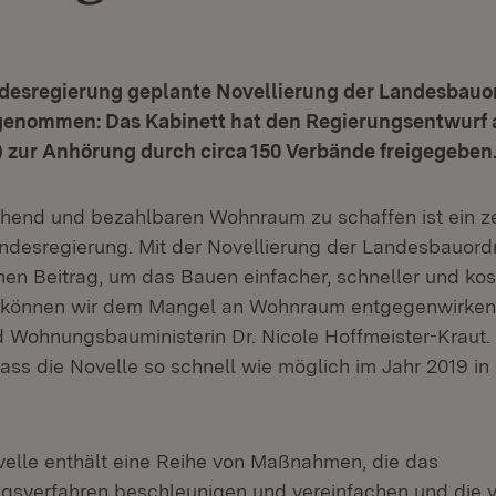
ndesregierung geplante Novellierung der Landesbauo
genommen: Das Kabinett hat den Regierungsentwurf
) zur Anhörung durch circa 150 Verbände freigegeben
chend und bezahlbaren Wohnraum zu schaffen ist ein z
ndesregierung. Mit der Novellierung der Landesbauordn
hen Beitrag, um das Bauen einfacher, schneller und ko
 können wir dem Mangel an Wohnraum entgegenwirken“
d Wohnungsbauministerin Dr. Nicole Hoffmeister-Kraut. 
dass die Novelle so schnell wie möglich im Jahr 2019 in 
elle enthält eine Reihe von Maßnahmen, die das
sverfahren beschleunigen und vereinfachen und die v