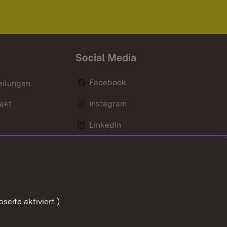
Social Media
Facebook
eilungen
akt
Instagram
LinkedIn
Social Wall
Youtube
eite aktiviert.)
Zum Sei
ng zur Barrierefreiheit
Impressum
Cookies