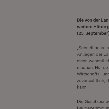
Die von der La
weitere Hürde 
(25. September
„Schnell ausrei
Anliegen der La
einen wesentlic
machen. Nur so
Wirtschafts- un
zuversichtlich, 
kann.
Die Gesetzesnov
Baugenehmigung