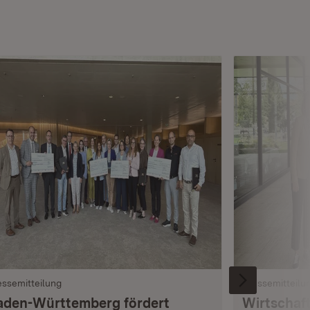
essemitteilung
Pressemitteilu
aden-Württemberg fördert
Wirtschaft