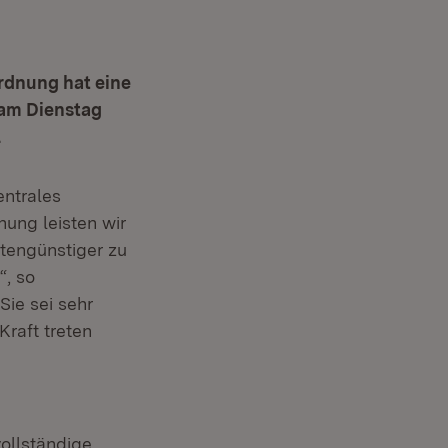
rdnung hat eine
 am Dienstag
.
entrales
ung leisten wir
stengünstiger zu
, so
Sie sei sehr
Kraft treten
ollständige