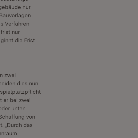
ngebäude nur
 Bauvorlagen
as Verfahren
rist nur
innt die Frist
on zwei
heiden dies nun
pielplatzpflicht
 er bei zwei
oder unten
 Schaffung von
t. „Durch das
ohnraum