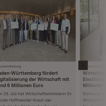
essemitteilung
Pressemitteilu
aden-Württemberg fördert
Wirtschaft
gitalisierung der Wirtschaft mit
Electronic
und 6 Millionen Euro
Millionen 
 23. Juli hat Wirtschaftsministerin Dr.
Stärkung res
cole Hoffmeister-Kraut vier
Wirtschafts