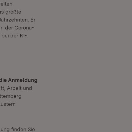
eiten
as größte
Jahrzehnten. Er
gen der Corona-
bei der KI-
, die Anmeldung
ft, Arbeit und
ttemberg
lustern
ung finden Sie