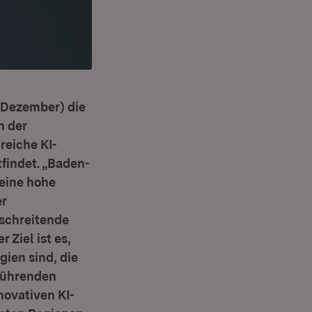
. Dezember) die
h der
greiche KI-
findet. „Baden-
eine hohe
er
rschreitende
Ziel ist es,
gien sind, die
führenden
novativen KI-