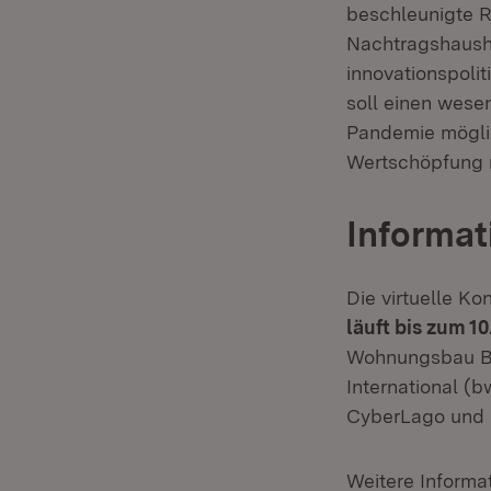
beschleunigte R
Nachtragshausha
innovationspolit
soll einen wesen
Pandemie mögli
Wertschöpfung n
Informat
Die virtuelle Ko
läuft bis zum 1
Wohnungsbau B
International (
CyberLago und 
Weitere Informa