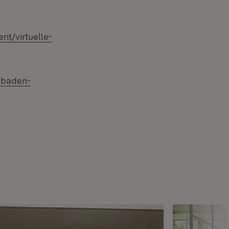
nt/virtuelle-
.baden-
em Fenster)