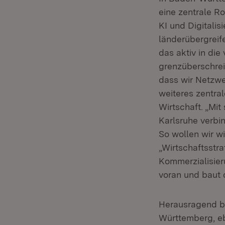
eine zentrale Ro
KI und Digitalis
länderübergreif
das aktiv in die
grenzüberschrei
dass wir Netzwer
weiteres zentra
Wirtschaft. „Mit
Karlsruhe verbi
So wollen wir w
„Wirtschaftsstra
Kommerzialisier
voran und baut 
Herausragend b
Württemberg, ebe