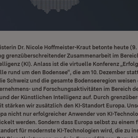
sterin Dr. Nicole Hoffmeister-Kraut betonte heute (9
g grenzüberschreitender Zusammenarbeit im Bereic
lligenz (KI). Anlass ist die virtuelle Konferenz „Erfol
le rund um den Bodensee“, die am 10. Dezember statt
ie Schweiz und die gesamte Bodenseeregion weisen 
ernehmens- und Forschungsaktivitäten im Bereich d
 und der Künstlichen Intelligenz auf. Durch grenzübe
stärken wir zusätzlich den KI-Standort Europa. Unser 
opa nicht nur erfolgreicher Anwender von KI-Technolo
ckelt werden. Sondern dass Europa selbst zu einem 
ndort für modernste KI-Technologien wird, die zu in