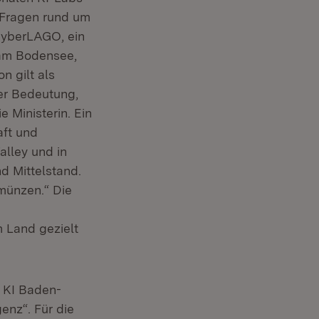
e Fragen rund um
 cyberLAGO, ein
 am Bodensee,
n gilt als
er Bedeutung,
 Ministerin. Ein
aft und
alley und in
d Mittelstand.
mmünzen.“ Die
 Land gezielt
 KI Baden-
genz“. Für die