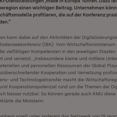
I-Dienstleistungen ‚made in Europa‘ führen. Dazu le
eeregion einen wichtigen Beitrag. Unternehmen kön
häftsmodelle profitieren, die auf der Konferenz prax
den.“
 kann dabei auf den Aktivitäten der Digitalisierungsin
 Bodenseekonferenz (IBK). Vom Wirtschaftsministerium 
ie vielfältigen Kompetenzen in den jeweiligen Staaten id
t und vernetzt. „Insbesondere kleine und mittlere Unt
materiellen und personellen Ressourcen der Global Play
züberschreitender Kooperation und Vernetzung profizie
ens- und Technologietransfer macht die Wirtschaftsre
 und Kooperationspotenzial rund um die Themen der Digi
ch besser nutzbar. So können gerade auch KMU diese 
klärte die Ministerin.
mberg spielt unter anderem das Netzwerk von 19 regi