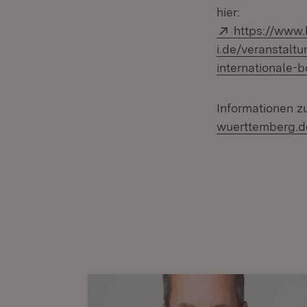
hier:
Extern:
https://www
i.de/veranstalt
internationale-
Informationen zur
wuerttemberg.de