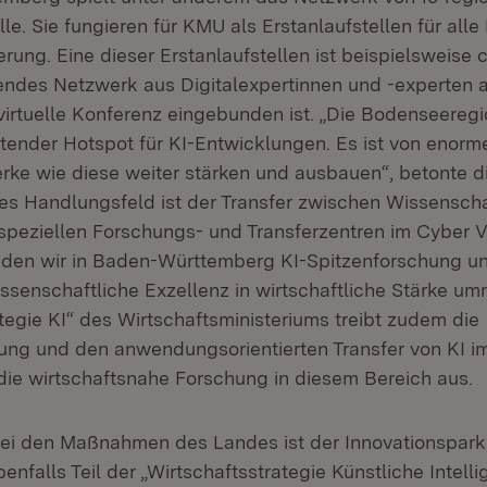
lle. Sie fungieren für KMU als Erstanlaufstellen für all
ierung. Eine dieser Erstanlaufstellen ist beispielsweise
endes Netzwerk aus Digitalexpertinnen und -experten
 virtuelle Konferenz eingebunden ist. „Die Bodenseeregio
tender Hotspot für KI-Entwicklungen. Es ist von enorm
ke wie diese weiter stärken und ausbauen“, betonte die
les Handlungsfeld ist der Transfer zwischen Wissensch
 speziellen Forschungs- und Transferzentren im Cyber V
nden wir in Baden-Württemberg KI-Spitzenforschung un
issenschaftliche Exzellenz in wirtschaftliche Stärke u
tegie KI“ des Wirtschaftsministeriums treibt zudem die
ung und den anwendungsorientierten Transfer von KI im
die wirtschaftsnahe Forschung in diesem Bereich aus.
ei den Maßnahmen des Landes ist der Innovationspark
nfalls Teil der „Wirtschaftsstrategie Künstliche Intelli