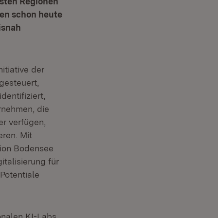
isten Regionen
nen schon heute
isnah
itiative der
gesteuert,
entifiziert,
ernehmen, die
er verfügen,
ren. Mit
gion Bodensee
talisierung für
Potentiale
onalen KI-Labs