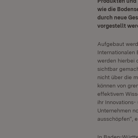
Produkten und K
wie die Bodens
durch neue Gesc
vorgestellt wer
Aufgebaut werden
Internationalen
werden hierbei d
sichtbar gemach
nicht über die 
können von gren
effektivem Wiss
ihr Innovations-
Unternehmen no
ausschöpfen“, er
In Baden-Württe