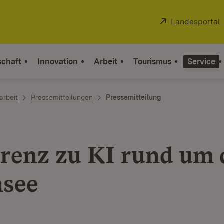
Extern:
Landesportal
schaft
Innovation
Arbeit
Tourismus
Service
arbeit
Pressemitteilungen
Pressemitteilung
renz zu KI rund um 
see