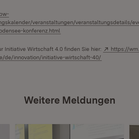
.bw-
ungskalender/veranstaltungen/veranstaltungsdetails/eve
(Öffnet in neuem Fenster)
bodensee-konferenz.html
Extern:
 Initiative Wirtschaft 4.0 finden Sie hier:
https://wm
(Öffnet in neu
/de/innovation/initiative-wirtschaft-40/
Weitere Meldungen