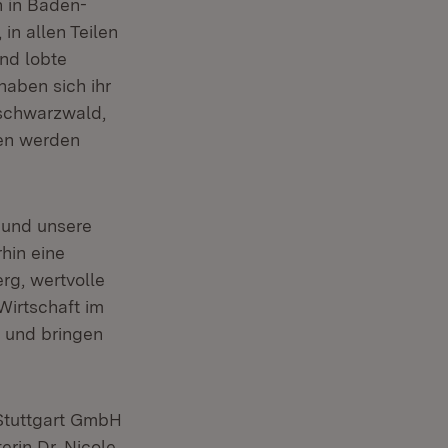
 in Baden-
in allen Teilen
nd lobte
haben sich ihr
dschwarzwald,
en werden
 und unsere
hin eine
rg, wertvolle
Wirtschaft im
r und bringen
 Stuttgart GmbH
erin Dr. Nicole