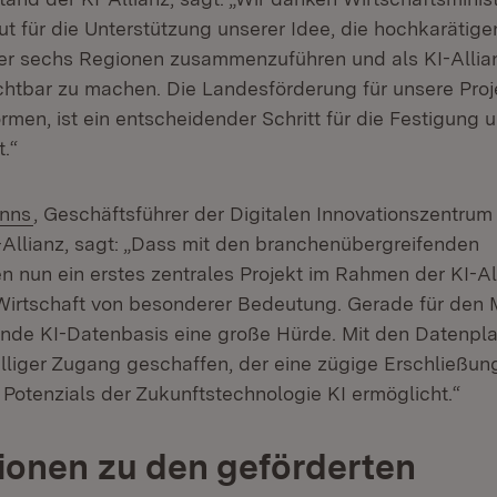
t für die Unterstützung unserer Idee, die hochkarätige
r sechs Regionen zusammenzuführen und als KI-Allia
htbar zu machen. Die Landesförderung für unsere Proje
rmen, ist ein entscheidender Schritt für die Festigung 
.“
(Öffnet in neuem Fenster)
nns
, Geschäftsführer der Digitalen Innovationszentr
-Allianz, sagt: „Dass mit den branchenübergreifenden
n nun ein erstes zentrales Projekt im Rahmen der KI-Al
e Wirtschaft von besonderer Bedeutung. Gerade für den M
lende KI-Datenbasis eine große Hürde. Mit den Datenpl
lliger Zugang geschaffen, der eine zügige Erschließu
 Potenzials der Zukunftstechnologie KI ermöglicht.“
ionen zu den geförderten