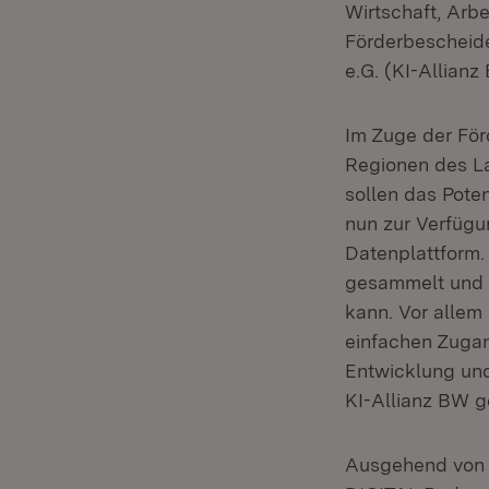
Wirtschaft, Arbe
Förderbescheide
e.G. (KI-Allianz
Im Zuge der För
Regionen des La
sollen das Pote
nun zur Verfügu
Datenplattform.
gesammelt und s
kann. Vor allem
einfachen Zugan
Entwicklung und
KI-Allianz BW g
Ausgehend von d