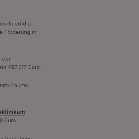
valuiert die
ne Förderung in
ter)
 der
on 487.017 Euro.
 Datenraums
tsklinikum
0 Euro.
es Vorhabens