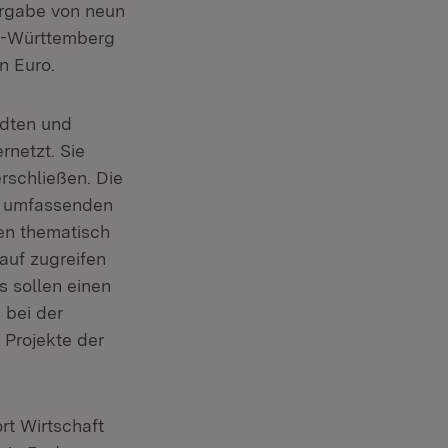
bergabe von neun
en-Württemberg
n Euro.
ädten und
rnetzt. Sie
rschließen. Die
er umfassenden
en thematisch
auf zugreifen
s sollen einen
 bei der
 Projekte der
rt Wirtschaft