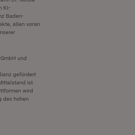
n KI-
nz Baden-
kte, allen voran
unserer
um GmbH und
lianz gefördert
ittelstand ist
attformen wird
ng des hohen