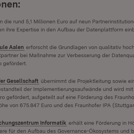
onen:
n die rund 5,1 Millionen Euro auf neun Partnerinstitution
en ihre Expertise in den Aufbau der Datenplattform ein
(Öffnet in neuem Fenster)
ule Aalen
erforscht die Grundlagen von qualitativ hoc
ktpartner bei Maßnahme zur Verbesserung der Datenqua
 gefördert.
(Öffnet in neuem Fenster)
er Gesellschaft
übernimmt die Projektleitung sowie ei
standteil der Implementierungsaufwände und wird mit
uro gefördert, aufgeteilt auf eine Förderung des Fraunh
Höhe von 675.847 Euro und des Fraunhofer IPA (Stuttgar
(Öffnet in neuem Fenster)
schungszentrum Informatik
erhält eine Förderung in H
dere für den Aufbau des Governance-Ökosystems und b