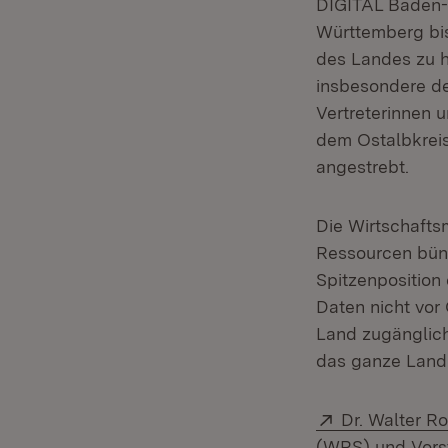
DIGITAL Baden-
Württemberg bis 
des Landes zu h
insbesondere de
Vertreterinnen 
dem Ostalbkrei
angestrebt.
Die Wirtschafts
Ressourcen bünd
Spitzenposition
Daten nicht vor 
Land zugänglich
das ganze Land 
Extern:
Dr. Walter R
(WRS) und Vorsta