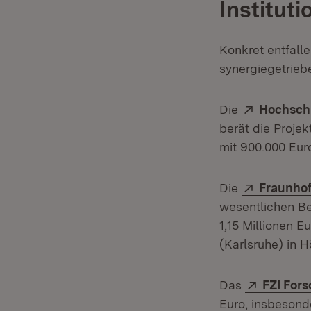
Instituti
Konkret entfalle
synergiegetrieb
Extern:
Die
Hochsch
berät die Proje
mit 900.000 Euro
Extern:
Die
Fraunhof
wesentlichen Be
1,15 Millionen E
(Karlsruhe) in 
Extern:
Das
FZI For
Euro, insbeson