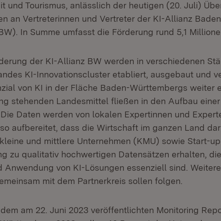
it und Tourismus, anlässlich der heutigen (20. Juli) Ü
n an Vertreterinnen und Vertreter der KI-Allianz Bad
 BW). In Summe umfasst die Förderung rund 5,1 Millione
derung der KI-Allianz BW werden in verschiedenen St
ndes KI-Innovationscluster etabliert, ausgebaut und ve
nzial von KI in der Fläche Baden-Württembergs weiter e
ng stehenden Landesmittel fließen in den Aufbau ein
 Die Daten werden von lokalen Expertinnen und Expert
o aufbereitet, dass die Wirtschaft im ganzen Land dar
 kleine und mittlere Unternehmen (KMU) sowie Start-up
g zu qualitativ hochwertigen Datensätzen erhalten, die
 Anwendung von KI-Lösungen essenziell sind. Weitere
emeinsam mit dem Partnerkreis sollen folgen.
em am 22. Juni 2023 veröffentlichten Monitoring Repo