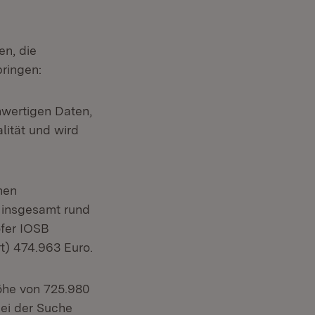
en, die
bringen:
hwertigen Daten,
lität und wird
nen
 insgesamt rund
ofer IOSB
t) 474.963 Euro.
öhe von 725.980
ei der Suche