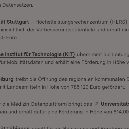
 Datensätzen.
(Öffnet in neuem Fenster)
tät Stuttgart
– Höchstleistungsrechenzentrum (HLRS) e
hinsichtlich der Verbesserungspotentiale und erhält ei
60 Euro.
(Öffnet in neuem Fens
e Institut für Technologie (KIT)
übernimmt die Leitung
für Mobilitätsdaten und erhält eine Förderung in Höhe v
(Öffnet in neuem Fenster)
eiburg
treibt die Öffnung des regionalen kommunalen
mit Landesmitteln in Höhe von 785.120 Euro gefördert.
Extern:
ür die Medizin-Datenplattform bringt das
Universitä
(Öffnet in neuem Fenster)
ein und erhält dafür eine Förderung in Höhe von 614.00
(Öffnet in neuem Fenster)
tät Tübingen
erhält für die Bewertung und Beratung d