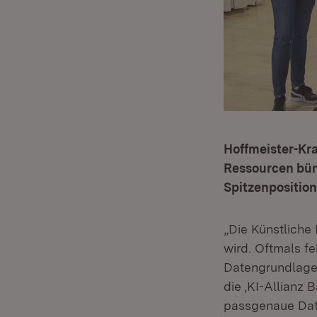
Hoffmeister-Kra
Ressourcen bün
Spitzenpositio
„Die Künstliche 
wird. Oftmals f
Datengrundlage,
die ‚KI-Allianz
passgenaue Dat