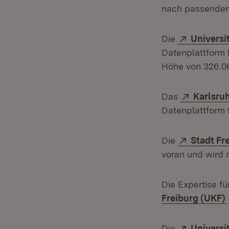
nach passenden
Extern:
Die
Universi
Datenplattform 
Höhe von 326.0
Extern:
Das
Karlsruh
Datenplattform 
Extern:
Die
Stadt Fr
voran und wird 
Die Expertise f
Freiburg (UKF)
Extern:
Die
Universi