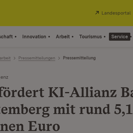
Extern:
Landesportal
schaft
Innovation
Arbeit
Tourismus
Service
arbeit
Pressemitteilungen
Pressemitteilung
genz
fördert KI-Allianz B
emberg mit rund 5,1
onen Euro