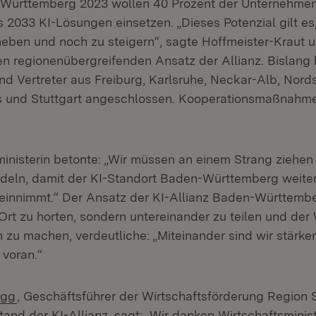
Württemberg 2023 wollen 40 Prozent der Unternehmen
2033 KI-Lösungen einsetzen. „Dieses Potenzial gilt es, 
eben und noch zu steigern“, sagte Hoffmeister-Kraut u
n regionenübergreifenden Ansatz der Allianz. Bislang 
und Vertreter aus Freiburg, Karlsruhe, Neckar-Alb, Nor
s und Stuttgart angeschlossen. Kooperationsmaßnahm
ministerin betonte: „Wir müssen an einem Strang ziehen
eln, damit der KI-Standort Baden-Württemberg weiter
 einnimmt.“ Der Ansatz der KI-Allianz Baden-Württembe
Ort zu horten, sondern untereinander zu teilen und der 
 zu machen, verdeutliche: „Miteinander sind wir stärke
voran.“
(Öffnet in neuem Fenster)
ogg
, Geschäftsführer der Wirtschaftsförderung Region
nd der KI-Allianz, sagt: „Wir danken Wirtschaftsminist