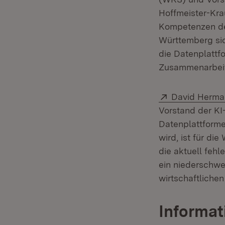
Hoffmeister-Krau
Kompetenzen de
Württemberg sic
die Datenplattfo
Zusammenarbeit
Extern:
David Herma
Vorstand der KI
Datenplattforme
wird, ist für di
die aktuell feh
ein niederschwe
wirtschaftlichen
Informat