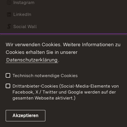
Instagram
LinkedIn
Social Wall
Youtube
Wir verwenden Cookies. Weitere Informationen zu
Cookies erhalten Sie in unserer
Zum 
Datenschutzerklärung
.
Kontakt
Datenschutz
Benutzungshinweise
Erklärung zur
Technisch notwendige Cookies
Barrierefreiheit
Drittanbieter-Cookies (Social-Media-Elemente von
Impressum
Cookies
Facebook, X / Twitter und Google werden auf der
gesamten Webseite aktiviert.)
Akzeptieren
Link zum Landesportal