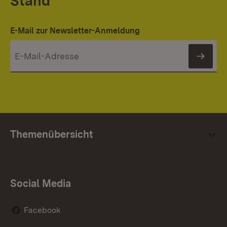
Stand
E-Mail zur Newsletter-Anmeldung
News
Themenübersicht
Social Media
Facebook