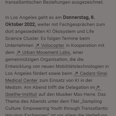
transatlantischen Beziehungen ausgezeichnet.
In Los Angeles geht es am
Donnerstag, 6.
Oktober 2022,
weiter mit Fachgesprächen zum
dort angesiedelten KI Ökosystem und Life
Science Cluster. Es folgen Termine beim
Extern:
(Öffnet in neuem Fenste
Unternehmen
Volocopter
in Kooperation mit
Extern:
(Öffnet in neuem Fens
dem
Urban Movement Labs
, einer
gemeinnützigen Organisation, die die
Entwicklung von neuen Mobilitätstechnologien in
Extern:
Los Angeles fördert sowie beim
Cedars-Sinai
(Öffnet in neuem Fenster)
Medical Center
zum Einsatz von KI in der
Extern
Medizin. Am Abend trifft die Delegation im
(Öffnet in neuem Fenster)
Goethe-Institut
auf den Musiker Max Herre. Das
Thema des Abends unter dem Titel „Sampling
Culture: Empowering Youth through Transatlantic
Hip-Hop Exchanges“ ist vor allem die Vertiefung