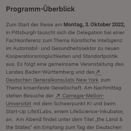
Programm-Überblick
Zum Start der Reise am
Montag, 3. Oktober 2022,
in Pittsburgh tauscht sich die Delegation bei einer
Fachkonferenz zum Thema Künstliche Intelligenz
im Automobil- und Gesundheitssektor zu neuen
Kooperationsmöglichkeiten und Standortpolitik
aus. Es folgt eine gemeinsame Veranstaltung des
Extern:
Landes Baden-Württemberg und des
(Öffnet in ne
Deutschen Generalkonsulats New York
zum
Thema krisenfeste Gesellschaft. Am Nachmittag
Extern:
stehen Besuche der
Carnegie-Mellon-
(Öffnet in neuem Fenster)
Universität
mit dem Schwerpunkt KI und beim
Start-Up LifeXLabs, einem LifeScience-Inkubator,
an. Am Abend findet unter dem Titel „the Länd &
the Stätes“ ein Empfang zum Tag der Deutschen