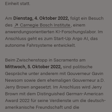
Einheit statt.
Am
Dienstag, 4. Oktober 2022,
folgt ein Besuch
Extern:
(Öffnet in neuem Fe
des
Carnegie Bosch Institute
, einem
anwendungsorientierten KI-Forschungslabor. Im
Anschluss geht es zum Start-Up Argo AI, das
autonome Fahrsysteme entwickelt.
Beim Zwischenstopp in Sacramento am
Mittwoch, 5. Oktober 2022,
sind politische
Gespräche unter anderem mit Gouverneur Gavin
Newsom sowie dem ehemaligen Gouverneur a.D.
Jerry Brown angesetzt. Im Anschluss wird Jerry
Brown mit dem Distinguished German-American
Award 2022 für seine Verdienste um die deutsch-
amerikanische Freundschaft und die