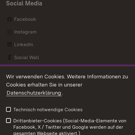
Social Media
Facebook
Instagram
LinkedIn
Social Wall
Youtube
Wir verwenden Cookies. Weitere Informationen zu
Cookies erhalten Sie in unserer
Zum 
Datenschutzerklärung
.
Kontakt
Datenschutz
Benutzungshinweise
Erklärung zur
Technisch notwendige Cookies
Barrierefreiheit
Drittanbieter-Cookies (Social-Media-Elemente von
Impressum
Cookies
Facebook, X / Twitter und Google werden auf der
gesamten Webseite aktiviert.)