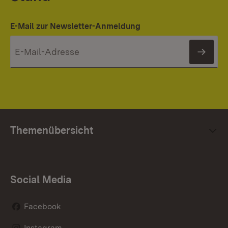
E-Mail zur Newsletter-Anmeldung
News
Themenübersicht
Social Media
Facebook
Instagram