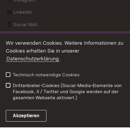
LinkedIn
Social Wall
Youtube
Wir verwenden Cookies. Weitere Informationen zu
Cookies erhalten Sie in unserer
Zum 
Datenschutzerklärung
.
Kontakt
Datenschutz
Benutzungshinweise
Erklärung zur
Technisch notwendige Cookies
Barrierefreiheit
Drittanbieter-Cookies (Social-Media-Elemente von
Impressum
Cookies
Facebook, X / Twitter und Google werden auf der
gesamten Webseite aktiviert.)
Akzeptieren
Link zum Landesportal