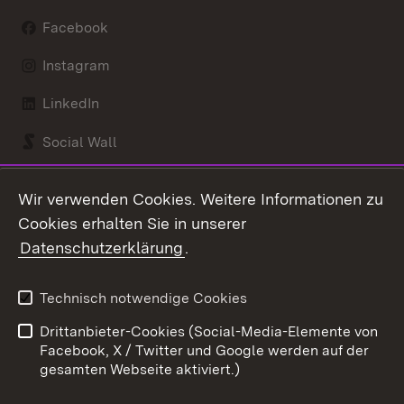
Facebook
Instagram
LinkedIn
Social Wall
Youtube
Wir verwenden Cookies. Weitere Informationen zu
Cookies erhalten Sie in unserer
Zum 
Datenschutzerklärung
.
Kontakt
Datenschutz
Benutzungshinweise
Erklärung zur
Technisch notwendige Cookies
Barrierefreiheit
Drittanbieter-Cookies (Social-Media-Elemente von
Impressum
Cookies
Facebook, X / Twitter und Google werden auf der
gesamten Webseite aktiviert.)