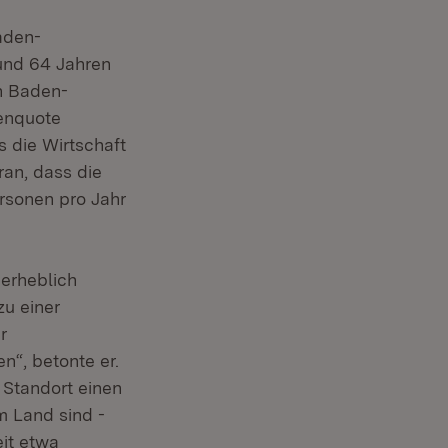
aden-
und 64 Jahren
in Baden-
enquote
 die Wirtschaft
ran, dass die
rsonen pro Jahr
erheblich
u einer
r
n“, betonte er.
 Standort einen
m Land sind -
eit etwa