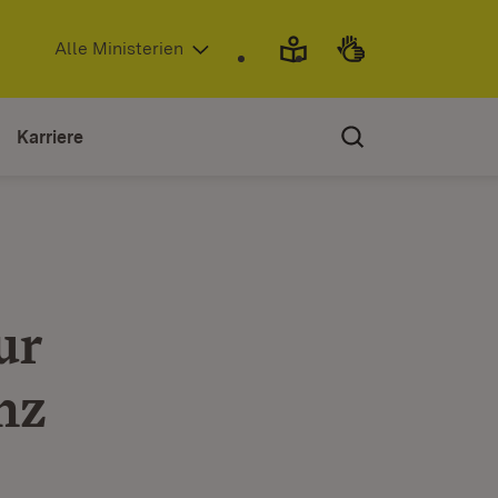
(Öffnet in neuem Fenster)
Alle Ministerien
Karriere
ur
nz