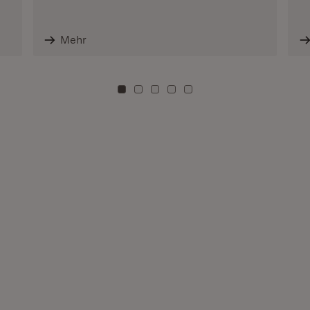
Mehr
Zu Kachel: 0
Zu Kachel: 3
Zu Kachel: 6
Zu Kachel: 9
Zu Kachel: 12