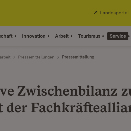
Extern:
Landesportal
schaft
Innovation
Arbeit
Tourismus
Service
arbeit
Pressemitteilungen
Pressemitteilung
ive Zwischenbilanz z
t der Fachkräfteallia