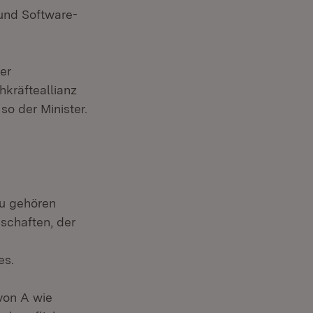
 und Software-
er
hkräfteallianz
so der Minister.
zu gehören
kschaften, der
es.
von A wie