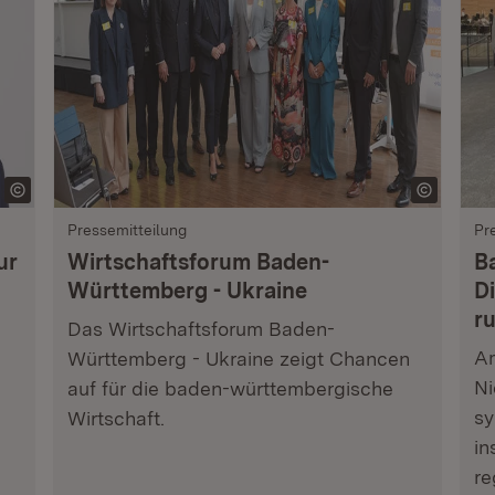
Pressemitteilung
Pr
ur
Wirtschaftsforum Baden-
B
Württemberg - Ukraine
Di
r
Das Wirtschaftsforum Baden-
Am
Württemberg - Ukraine zeigt Chancen
Ni
auf für die baden-württembergische
sy
Wirtschaft.
in
re