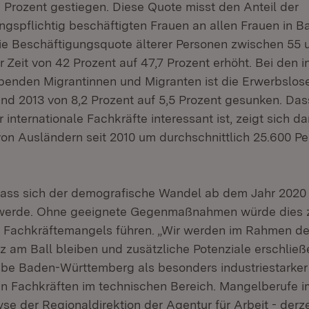
6 Prozent gestiegen. Diese Quote misst den Anteil der
ungspflichtig beschäftigten Frauen an allen Frauen in B
e Beschäftigungsquote älterer Personen zwischen 55 
er Zeit von 42 Prozent auf 47,7 Prozent erhöht. Bei den 
enden Migrantinnen und Migranten ist die Erwerbslos
nd 2013 von 8,2 Prozent auf 5,5 Prozent gesunken. Dass
 internationale Fachkräfte interessant ist, zeigt sich da
on Ausländern seit 2010 um durchschnittlich 25.600 Pe
ass sich der demografische Wandel ab dem Jahr 2020 
werde. Ohne geeignete Gegenmaßnahmen würde dies z
 Fachkräftemangels führen. „Wir werden im Rahmen de
z am Ball bleiben und zusätzliche Potenziale erschließe
abe Baden-Württemberg als besonders industriestarker
n Fachkräften im technischen Bereich. Mangelberufe i
se der Regionaldirektion der Agentur für Arbeit - derz