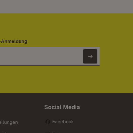
er-Anmeldung
Newsletter 
Social Media
Facebook
eilungen