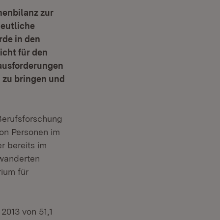
henbilanz zur
deutliche
rde in den
icht für den
rausforderungen
n zu bringen und
 Berufsforschung
von Personen im
r bereits im
ewanderten
ium für
2013 von 51,1