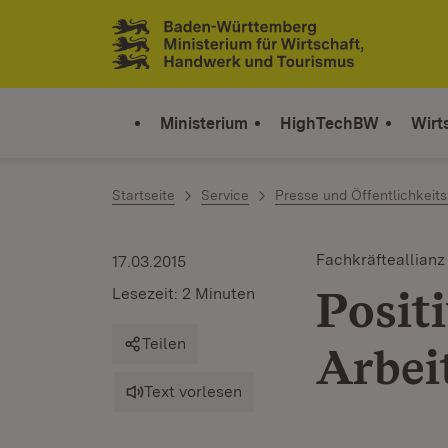
Zum Inhalt springen
Link zur Startseite
Ministerium
HighTechBW
Wirt
Startseite
Service
Presse und Öffentlichkeits
Fachkräfteallianz
17.03.2015
Posit
Lesezeit: 2 Minuten
Teilen
Arbei
Text vorlesen