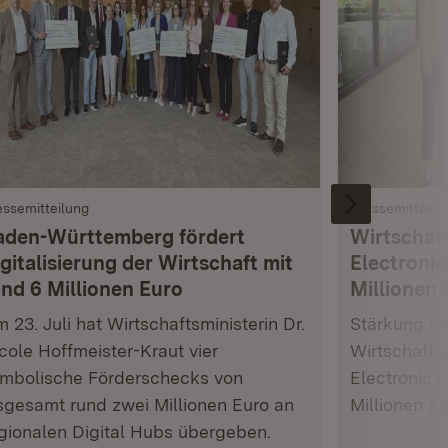
essemitteilung
Pressemitteilu
aden-Württemberg fördert
Wirtschaft
gitalisierung der Wirtschaft mit
Electronic
und 6 Millionen Euro
Millionen 
 23. Juli hat Wirtschaftsministerin Dr.
Stärkung res
cole Hoffmeister-Kraut vier
Wirtschafts
mbolische Förderschecks von
Electronic 
sgesamt rund zwei Millionen Euro an
Millionen E
gionalen Digital Hubs übergeben.