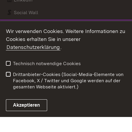
Social Wall
Youtube
Wir verwenden Cookies. Weitere Informationen zu
Cookies erhalten Sie in unserer
Zum 
Datenschutzerklärung
.
Kontakt
Datenschutz
Benutzungshinweise
Erklärung zur
Technisch notwendige Cookies
Barrierefreiheit
Drittanbieter-Cookies (Social-Media-Elemente von
Impressum
Cookies
Facebook, X / Twitter und Google werden auf der
gesamten Webseite aktiviert.)
Akzeptieren
Link zum Landesportal