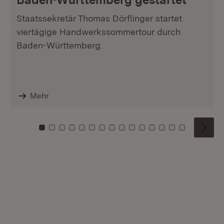
Staatssekretär Thomas Dörflinger startet
viertägige Handwerkssommertour durch
Baden-Württemberg.
Mehr
Zu Kachel: 0
Zu Kachel: 1
Zu Kachel: 2
Zu Kachel: 3
Zu Kachel: 4
Zu Kachel: 5
Zu Kachel: 6
Zu Kachel: 7
Zu Kachel: 8
Zu Kachel: 9
Zu Kachel: 10
Zu Kachel: 11
Zu Kachel: 12
Zu Kachel: 1
Zu Kachel