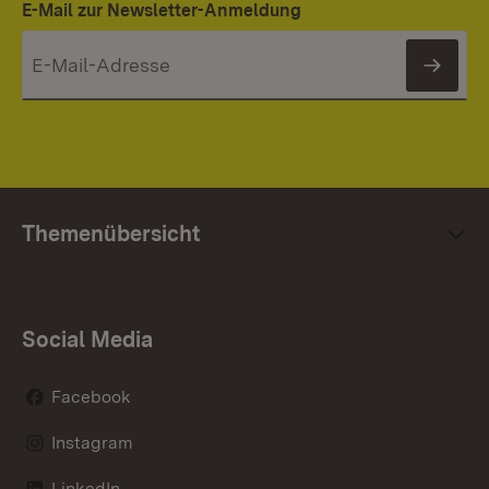
E-Mail zur Newsletter-Anmeldung
News
Themenübersicht
Social Media
Facebook
Instagram
LinkedIn