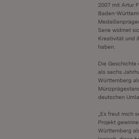
2007 mit Artur 
Baden-Württemb
Medaillenpräge
Serie widmet si
Kreativität und
haben.
Die Geschichte
als sechs Jahrh
Württemberg als
Münzprägestando
deutschen Umla
„Es freut mich 
Projekt gewinne
Württemberg als
logisch, diese 