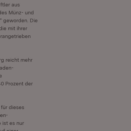
ftler aus
des Münz- und
“ geworden. Die
ie mit ihrer
orangetrieben
g reicht mehr
Baden-
e
0 Prozent der
 für dieses
den-
ist es nur
uf einer