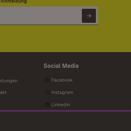
er-Anmeldung
Newsletter 
Social Media
Facebook
eilungen
akt
Instagram
LinkedIn
Social Wall
Youtube