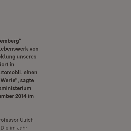
ttemberg“
 Lebenswerk von
icklung unseres
ort in
utomobil, einen
 Werte“, sagte
sministerium
zember 2014 im
ofessor Ulrich
 Die im Jahr