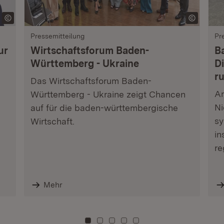
Pressemitteilung
Pr
ur
Wirtschaftsforum Baden-
B
Württemberg - Ukraine
Di
r
Das Wirtschaftsforum Baden-
Am
Württemberg - Ukraine zeigt Chancen
Ni
auf für die baden-württembergische
sy
Wirtschaft.
in
re
Mehr