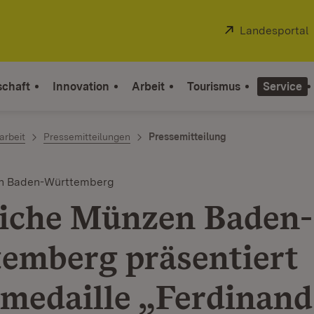
Extern:
Landesportal
schaft
Innovation
Arbeit
Tourismus
Service
arbeit
Pressemitteilungen
Pressemitteilung
en Baden-Württemberg
liche Münzen Baden-
emberg präsentiert
medaille „Ferdinand