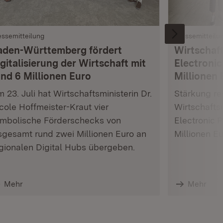
essemitteilung
Pressemitteilu
aden-Württemberg fördert
Wirtschaft
gitalisierung der Wirtschaft mit
Electronic
und 6 Millionen Euro
Millionen 
 23. Juli hat Wirtschaftsministerin Dr.
Stärkung res
cole Hoffmeister-Kraut vier
Wirtschafts
mbolische Förderschecks von
Electronic 
sgesamt rund zwei Millionen Euro an
Millionen E
gionalen Digital Hubs übergeben.
Mehr
Mehr