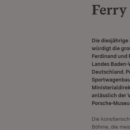
Ferry
Die diesjährig
würdigt die gr
Ferdinand und F
Landes Baden-W
Deutschland. Po
Sportwagenbauer
Ministerialdir
anlässlich der 
Porsche-Museum
Die künstlerisc
Böhme, die meis