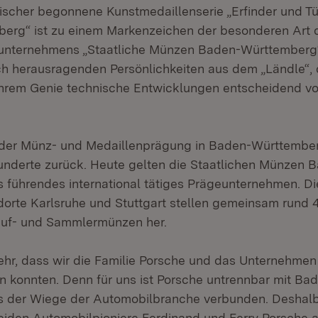
Fischer begonnene Kunstmedaillenserie „Erfinder und Tü
erg“ ist zu einem Markenzeichen der besonderen Art 
unternehmens „Staatliche Münzen Baden-Württemberg
ch herausragenden Persönlichkeiten aus dem „Ländle“, d
 ihrem Genie technische Entwicklungen entscheidend v
 der Münz- und Medaillenprägung in Baden-Württember
underte zurück. Heute gelten die Staatlichen Münzen 
 führendes international tätiges Prägeunternehmen. Di
rte Karlsruhe und Stuttgart stellen gemeinsam rund 4
uf- und Sammlermünzen her.
sehr, dass wir die Familie Porsche und das Unternehmen
n konnten. Denn für uns ist Porsche untrennbar mit Ba
 der Wiege der Automobilbranche verbunden. Deshalb 
beiden Automobilpioniere Ferdinand und Ferry Porsche a