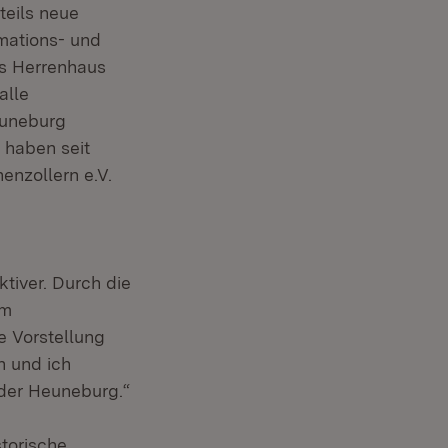
teils neue
mations- und
as Herrenhaus
alle
euneburg
 haben seit
enzollern e.V.
ktiver. Durch die
em
e Vorstellung
n und ich
der Heuneburg.“
storische