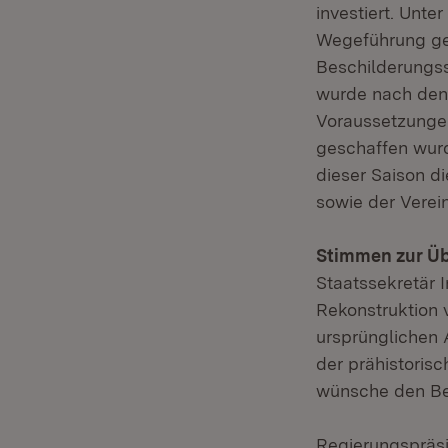
investiert. Unt
Wegeführung ges
Beschilderungss
wurde nach den 
Voraussetzungen
geschaffen wurd
dieser Saison d
sowie der Vere
Stimmen zur Üb
Staatssekretär 
Rekonstruktion 
ursprünglichen 
der prähistoris
wünsche den Bet
Regierungspräs