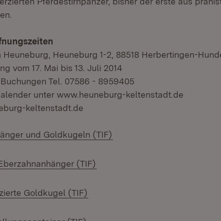
verzierten Pferdestirnpanzer, bisher der erste aus prähis
en.
fnungszeiten
m Heuneburg, Heuneburg 1-2, 88518 Herbertingen-Hund
g vom 17. Mai bis 13. Juli 2014
 Buchungen Tel. 07586 - 8959405
kalender unter www.heuneburg-keltenstadt.de
eburg-keltenstadt.de
(Öffnet in neuem Fenster)
änger und Goldkugeln (TIF)
(Öffnet in neuem Fenster)
Eberzahnanhänger (TIF)
(Öffnet in neuem Fenster)
zierte Goldkugel (TIF)