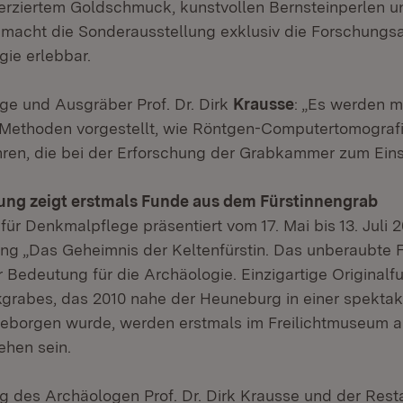
verziertem Goldschmuck, kunstvollen Bernsteinperlen u
macht die Sonderausstellung exklusiv die Forschungsa
ie erlebbar.
e und Ausgräber Prof. Dr. Dirk
Krausse
: „Es werden 
 Methoden vorgestellt, wie Röntgen-Computertomograf
ren, die bei der Erforschung der Grabkammer zum Ein
ung zeigt erstmals Funde aus dem Fürstinnengrab
ür Denkmalpflege präsentiert vom 17. Mai bis 13. Juli 
ng „Das Geheimnis der Keltenfürstin. Das unberaubte F
r Bedeutung für die Archäologie. Einzigartige Originalf
kgrabes, das 2010 nahe der Heuneburg in einer spektak
eborgen wurde, werden erstmals im Freilichtmuseum a
hen sein.
ng des Archäologen Prof. Dr. Dirk Krausse und der Resta