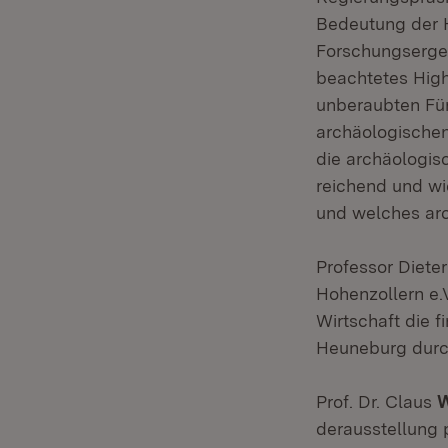
Bedeutung der 
Forschungsergeb
beachtetes High
unberaubten Fü
archäologische
die archäologis
reichend und wi
und welches arc
Professor Diete
Hohenzollern e.V
Wirtschaft die f
Heuneburg durch
Prof. Dr. Claus
W
derausstellung 