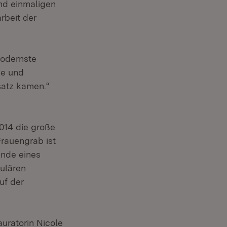
nd einmaligen
rbeit der
modernste
ie und
satz kamen.“
2014 die große
rauengrab ist
unde eines
ulären
uf der
uratorin Nicole