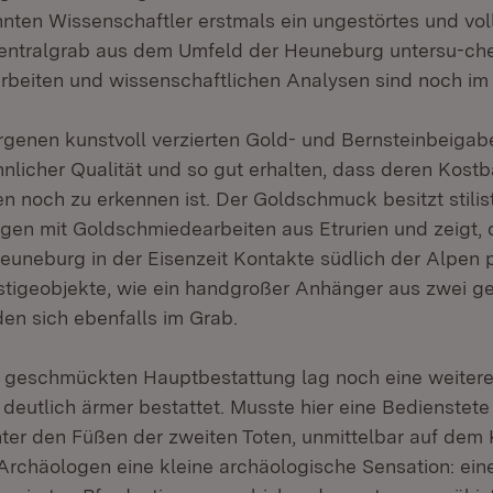
nnten Wissenschaftler erstmals ein ungestörtes und vol
Zentralgrab aus dem Umfeld der Heuneburg untersu-che
rbeiten und wissenschaftlichen Analysen sind noch im
rgenen kunstvoll verzierten Gold- und Bernsteinbeigab
licher Qualität und so gut erhalten, dass deren Kostb
n noch zu erkennen ist. Der Goldschmuck besitzt stilis
en mit Goldschmiedearbeiten aus Etrurien und zeigt, 
uneburg in der Eisenzeit Kontakte südlich der Alpen p
estigeobjekte, wie ein handgroßer Anhänger aus zwei g
en sich ebenfalls im Grab.
 geschmückten Hauptbestattung lag noch eine weitere
deutlich ärmer bestattet. Musste hier eine Bedienstete 
ter den Füßen der zweiten Toten, unmittelbar auf de
Archäologen eine kleine archäologische Sensation: ei