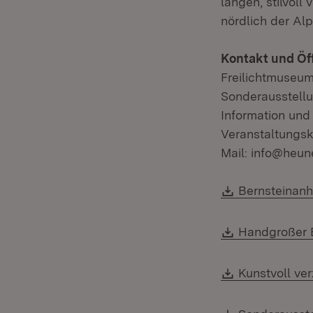
langen, stilvoll 
nördlich der Alp
Kontakt und Öf
Freilichtmuseu
Sonderausstellun
Information und
Veranstaltungs
Mail: info@heun
Download:
Bernsteinanh
Download:
Handgroßer 
Download:
Kunstvoll ver
Download: