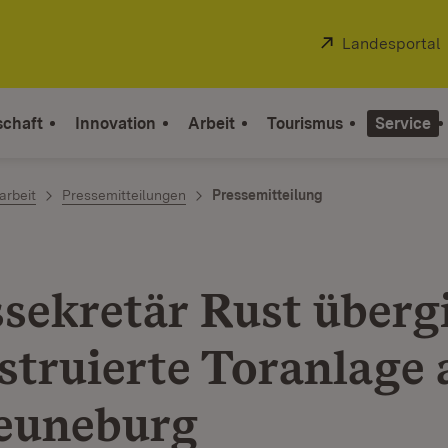
Extern:
Landesportal
schaft
Innovation
Arbeit
Tourismus
Service
arbeit
Pressemitteilungen
Pressemitteilung
ssekretär Rust überg
struierte Toranlage 
euneburg