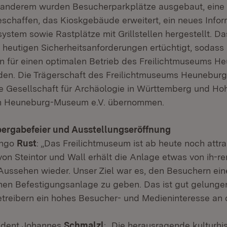
er anderem wurden Besucherparkplätze ausgebaut, eine 
chaffen, das Kioskgebäude erweitert, ein neues Infor
ystem sowie Rastplätze mit Grillstellen hergestellt. D
heutigen Sicherheitsanforderungen ertüchtigt, sodass 
 für einen optimalen Betrieb des Freilichtmuseums H
en. Die Trägerschaft des Freilichtmuseums Heuneburg
ie Gesellschaft für Archäologie in Württemberg und Hoh
in Heuneburg-Museum e.V. übernommen.
ergabefeier und Ausstellungseröffnung
Ingo
Rust
: „Das Freilichtmuseum ist ab heute noch attra
von Steintor und Wall erhält die Anlage etwas von ih-r
Aussehen wieder. Unser Ziel war es, den Besuchern ein
chen Befestigungsanlage zu geben. Das ist gut gelunge
reibern ein hohes Besucher- und Medieninteresse an 
ident Johannes
Schmalzl
: „Die herausragende kulturhi