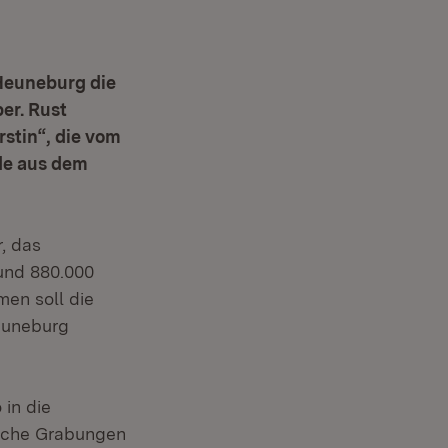
Heuneburg die
er. Rust
stin“, die vom
nde aus dem
r, das
rund 880.000
men soll die
euneburg
 in die
ische Grabungen