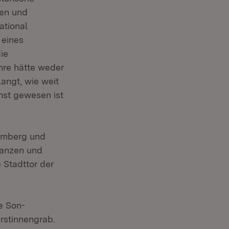
en und
ational
 eines
ie
re hätte weder
angt, wie weit
nst gewesen ist
temberg und
inanzen und
 Stadttor der
e Son-
rstinnengrab.