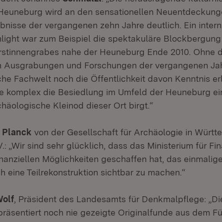
Heuneburg wird an den sensationellen Neuentdeckung
nisse der vergangenen zehn Jahre deutlich. Ein intern
light war zum Beispiel die spektakuläre Blockbergung
rstinnengrabes nahe der Heuneburg Ende 2010. Ohne d
n Ausgrabungen und Forschungen der vergangenen Jah
che Fachwelt noch die Öffentlichkeit davon Kenntnis erl
e komplex die Besiedlung im Umfeld der Heuneburg ei
häologische Kleinod dieser Ort birgt.“
r
Planck
von der Gesellschaft für Archäologie in Würt
.: „Wir sind sehr glücklich, dass das Ministerium für F
inanziellen Möglichkeiten geschaffen hat, das einmalige
 eine Teilrekonstruktion sichtbar zu machen.“
olf
, Präsident des Landesamts für Denkmalpflege: „Di
präsentiert noch nie gezeigte Originalfunde aus dem Fü