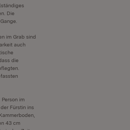
lständiges
n. Die
 Gange.
en im Grab sind
arkeit auch
tische
dass die
flegten.
efassten
 Person im
der Fürstin ins
m Kammerboden,
nen 43 cm