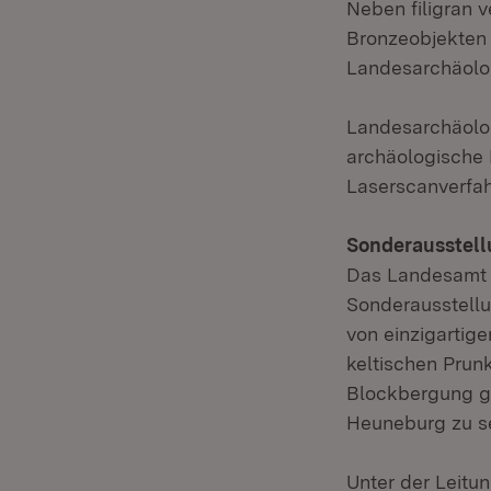
Neben filigran 
Bronzeobjekten 
Landesarchäolog
Landesarchäolog
archäologische
Laserscanverfah
Sonderausstell
Das Landesamt f
Sonderausstellu
von einzigartige
keltischen Prun
Blockbergung g
Heuneburg zu se
Unter der Leitu