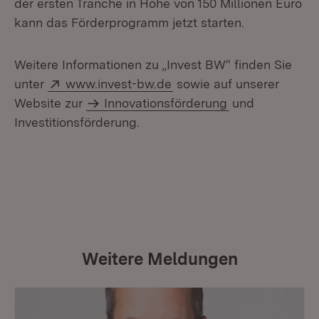
der ersten Tranche in Höhe von 150 Millionen Euro
kann das Förderprogramm jetzt starten.
Weitere Informationen zu „Invest BW“ finden Sie
Extern:
(Öffnet in neuem Fenster
unter
www.invest-bw.de
sowie auf unserer
Website zur
Innovationsförderung
und
Investitionsförderung.
Weitere Meldungen