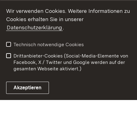
Youtube
Wir verwenden Cookies. Weitere Informationen zu
Cookies erhalten Sie in unserer
Zum 
Datenschutzerklärung
.
Kontakt
Datenschutz
Benutzungshinweise
Erklärung zur
Technisch notwendige Cookies
Barrierefreiheit
Drittanbieter-Cookies (Social-Media-Elemente von
Impressum
Cookies
Facebook, X / Twitter und Google werden auf der
gesamten Webseite aktiviert.)
Akzeptieren
Link zum Landesportal