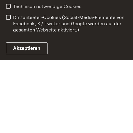
Benutzungshinweise
Erklärung zur
Technisch notwendige Cookies
Barrierefreiheit
Drittanbieter-Cookies (Social-Media-Elemente von
Impressum
Cookies
Facebook, X / Twitter und Google werden auf der
gesamten Webseite aktiviert.)
Akzeptieren
Link zum Landesportal