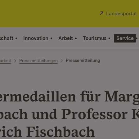
Extern:
Landesportal
schaft
Innovation
Arbeit
Tourismus
Service
arbeit
Pressemitteilungen
Pressemitteilung
ermedaillen für Marg
bach und Professor K
rich Fischbach