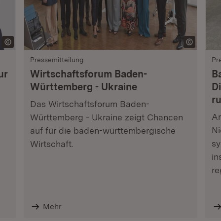
Pressemitteilung
Pr
ur
Wirtschaftsforum Baden-
B
Württemberg - Ukraine
Di
r
Das Wirtschaftsforum Baden-
Am
Württemberg - Ukraine zeigt Chancen
Ni
auf für die baden-württembergische
sy
Wirtschaft.
in
re
Mehr