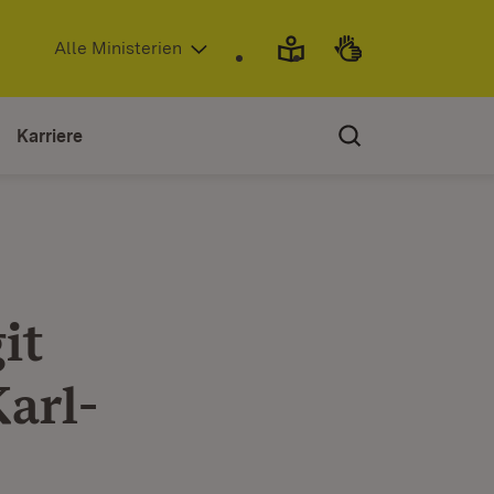
(Öffnet in neuem Fenster)
Alle Ministerien
Karriere
it
arl-