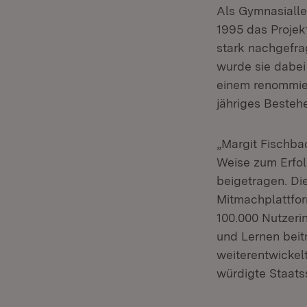
Als Gymnasialle
1995 das Proje
stark nachgefrag
wurde sie dabei
einem renommier
jähriges Bestehe
„Margit Fischba
Weise zum Erfol
beigetragen. Di
Mitmachplattfor
100.000 Nutzeri
und Lernen beit
weiterentwickel
würdigte Staats