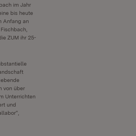
hbach im Jahr
Öffnet in neuem Fenster)
 eine bis heute
on Anfang an
 Fischbach,
ie ZUM ihr 25-
bstantielle
landschaft
lgebende
h von über
m Unterrichten
ert und
llabor“,