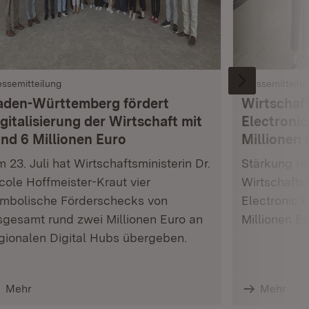
essemitteilung
Pressemitteilu
aden-Württemberg fördert
Wirtschaft
gitalisierung der Wirtschaft mit
Electronic
und 6 Millionen Euro
Millionen 
 23. Juli hat Wirtschaftsministerin Dr.
Stärkung res
cole Hoffmeister-Kraut vier
Wirtschafts
mbolische Förderschecks von
Electronic 
sgesamt rund zwei Millionen Euro an
Millionen E
gionalen Digital Hubs übergeben.
Mehr
Mehr