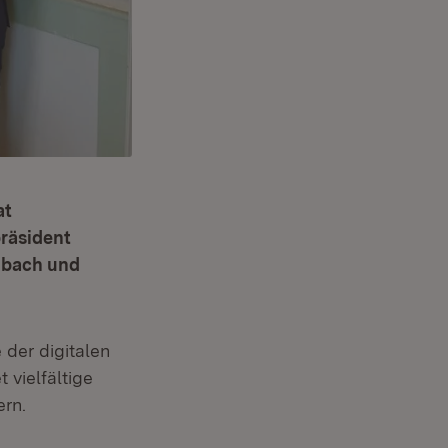
at
präsident
hbach und
 der digitalen
 vielfältige
ern.