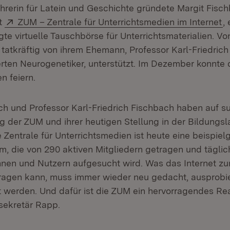
hrerin für Latein und Geschichte gründete Margit Fisc
Extern:
(
kt
ZUM – Zentrale für Unterrichtsmedien im Internet
,
te virtuelle Tauschbörse für Unterrichtsmaterialien. V
 tatkräftig von ihrem Ehemann, Professor Karl-Friedrich
ten Neurogenetiker, unterstützt. Im Dezember konnte d
n feiern.
ch und Professor Karl-Friedrich Fischbach haben auf su
g der ZUM und ihrer heutigen Stellung in der Bildungs
e Zentrale für Unterrichtsmedien ist heute eine beispie
m, die von 290 aktiven Mitgliedern getragen und täglic
nnen und Nutzern aufgesucht wird. Was das Internet zu
ragen kann, muss immer wieder neu gedacht, ausprobi
t werden. Und dafür ist die ZUM ein hervorragendes Rea
sekretär Rapp.