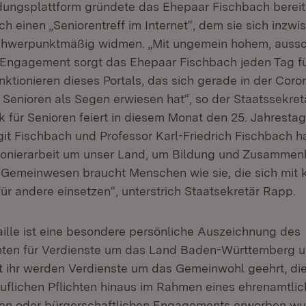
dungsplattform gründete das Ehepaar Fischbach berei
h einen „Seniorentreff im Internet“, dem sie sich inzwi
chwerpunktmäßig widmen. „Mit ungemein hohem, aussch
 Engagement sorgt das Ehepaar Fischbach jeden Tag f
ktionieren dieses Portals, das sich gerade in der Coron
 Senioren als Segen erwiesen hat“, so der Staatssekret
 für Senioren feiert in diesem Monat den 25. Jahrestag
it Fischbach und Professor Karl-Friedrich Fischbach h
 Pionierarbeit um unser Land, um Bildung und Zusammenh
Gemeinwesen braucht Menschen wie sie, die sich mit k
ür andere einsetzen“, unterstrich Staatsekretär Rapp.
ille ist eine besondere persönliche Auszeichnung des
nten für Verdienste um das Land Baden-Württemberg u
t ihr werden Verdienste um das Gemeinwohl geehrt, die
ruflichen Pflichten hinaus im Rahmen eines ehrenamtlic
hen oder bürgerschaftlichen Engagements erworben w