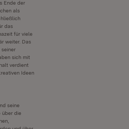
ts Ende der
schen als
ließlich
ür das
azeit für viele
är weiter. Das
 seiner
aben sich mit
alt verdient
reativen Ideen
nd seine
 über die
hen,
urden und über