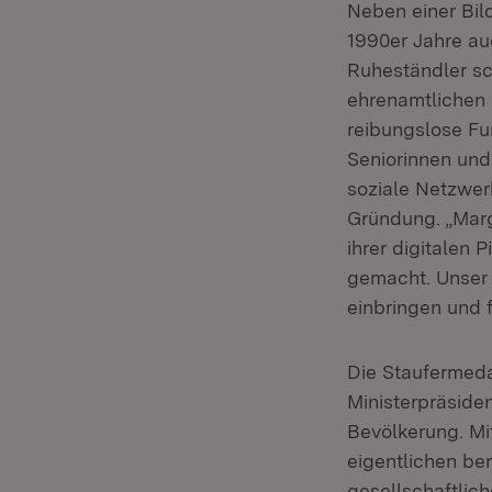
Neben einer Bil
1990er Jahre auc
Ruheständler s
ehrenamtlichen
reibungslose Fun
Seniorinnen und
soziale Netzwerk
Gründung. „Marg
ihrer digitalen
gemacht. Unser 
einbringen und f
Die Staufermeda
Ministerpräside
Bevölkerung. Mi
eigentlichen be
gesellschaftlic