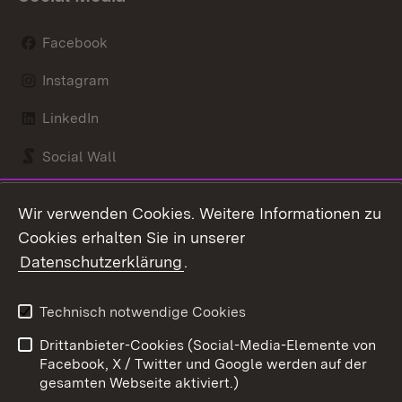
Facebook
Instagram
LinkedIn
Social Wall
Youtube
Wir verwenden Cookies. Weitere Informationen zu
Cookies erhalten Sie in unserer
Zum 
Datenschutzerklärung
.
Kontakt
Datenschutz
Benutzungshinweise
Erklärung zur
Technisch notwendige Cookies
Barrierefreiheit
Drittanbieter-Cookies (Social-Media-Elemente von
Impressum
Cookies
Facebook, X / Twitter und Google werden auf der
gesamten Webseite aktiviert.)