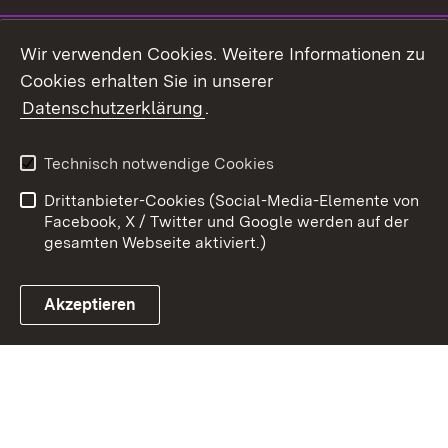
Youtube
Wir verwenden Cookies. Weitere Informationen zu
Cookies erhalten Sie in unserer
Zum 
Datenschutzerklärung
.
Kontakt
Datenschutz
Benutzungshinweise
Erklärung zur
Technisch notwendige Cookies
Barrierefreiheit
Drittanbieter-Cookies (Social-Media-Elemente von
Impressum
Cookies
Facebook, X / Twitter und Google werden auf der
gesamten Webseite aktiviert.)
Akzeptieren
Link zum Landesportal