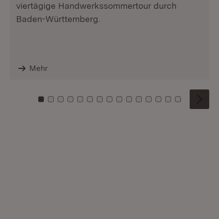
viertägige Handwerkssommertour durch
Baden-Württemberg.
Mehr
Zu Kachel: 0
Zu Kachel: 1
Zu Kachel: 2
Zu Kachel: 3
Zu Kachel: 4
Zu Kachel: 5
Zu Kachel: 6
Zu Kachel: 7
Zu Kachel: 8
Zu Kachel: 9
Zu Kachel: 10
Zu Kachel: 11
Zu Kachel: 12
Zu Kachel: 1
Zu Kachel