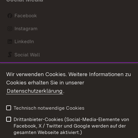
Facebook
Instagram
LinkedIn
Social Wall
Youtube
Wir verwenden Cookies. Weitere Informationen zu
Cookies erhalten Sie in unserer
Zum 
Datenschutzerklärung
.
Kontakt
Datenschutz
Benutzungshinweise
Erklärung zur
Technisch notwendige Cookies
Barrierefreiheit
Drittanbieter-Cookies (Social-Media-Elemente von
Impressum
Cookies
Facebook, X / Twitter und Google werden auf der
gesamten Webseite aktiviert.)