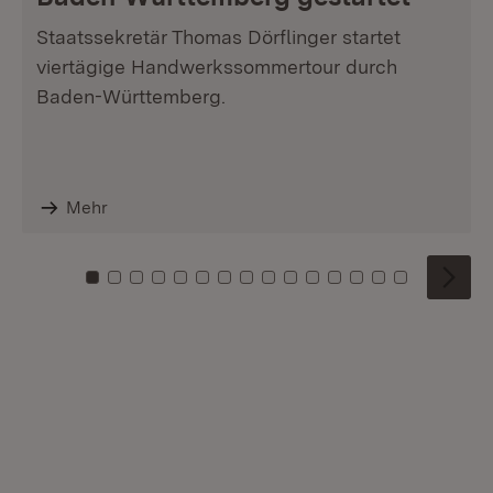
Staatssekretär Thomas Dörflinger startet
viertägige Handwerkssommertour durch
Baden-Württemberg.
Mehr
Zu Kachel: 0
Zu Kachel: 1
Zu Kachel: 2
Zu Kachel: 3
Zu Kachel: 4
Zu Kachel: 5
Zu Kachel: 6
Zu Kachel: 7
Zu Kachel: 8
Zu Kachel: 9
Zu Kachel: 10
Zu Kachel: 11
Zu Kachel: 12
Zu Kachel: 1
Zu Kachel