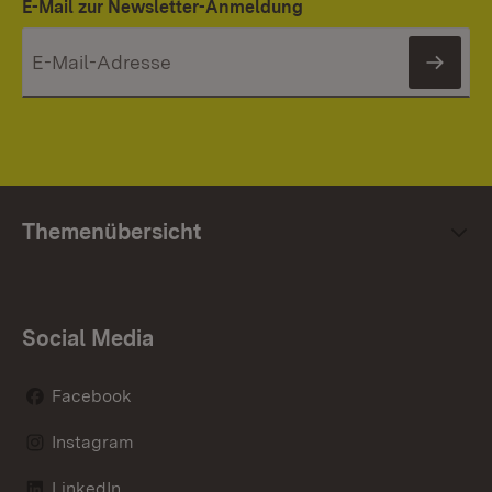
E-Mail zur Newsletter-Anmeldung
News
Themenübersicht
Social Media
Facebook
Instagram
LinkedIn