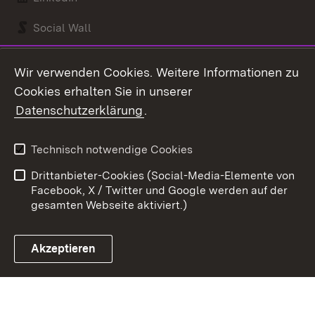
Social Wall
Youtube
Wir verwenden Cookies. Weitere Informationen zu
Cookies erhalten Sie in unserer
Zum 
Datenschutzerklärung
.
Kontakt
Datenschutz
Benutzungshinweise
Erklärung zur
Technisch notwendige Cookies
Barrierefreiheit
Drittanbieter-Cookies (Social-Media-Elemente von
Impressum
Cookies
Facebook, X / Twitter und Google werden auf der
gesamten Webseite aktiviert.)
Akzeptieren
Link zum Landesportal