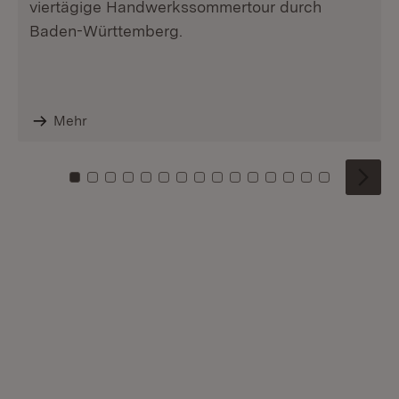
viertägige Handwerkssommertour durch
Baden-Württemberg.
Mehr
Zu Kachel: 0
Zu Kachel: 1
Zu Kachel: 2
Zu Kachel: 3
Zu Kachel: 4
Zu Kachel: 5
Zu Kachel: 6
Zu Kachel: 7
Zu Kachel: 8
Zu Kachel: 9
Zu Kachel: 10
Zu Kachel: 11
Zu Kachel: 12
Zu Kachel: 1
Zu Kachel