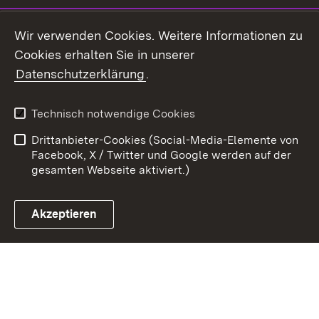
Youtube
Wir verwenden Cookies. Weitere Informationen zu
Cookies erhalten Sie in unserer
Zum 
Datenschutzerklärung
.
Kontakt
Datenschutz
Benutzungshinweise
Erklärung zur
Technisch notwendige Cookies
Barrierefreiheit
Drittanbieter-Cookies (Social-Media-Elemente von
Impressum
Cookies
Facebook, X / Twitter und Google werden auf der
gesamten Webseite aktiviert.)
Akzeptieren
Link zum Landesportal