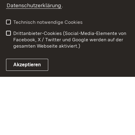
Zum 
Datenschutzerklärung
.
Kontakt
Datenschutz
Benutzungshinweise
Erklärung zur
Technisch notwendige Cookies
Barrierefreiheit
Drittanbieter-Cookies (Social-Media-Elemente von
Impressum
Cookies
Facebook, X / Twitter und Google werden auf der
gesamten Webseite aktiviert.)
Akzeptieren
Link zum Landesportal