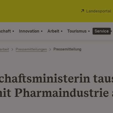
Extern:
Landesportal
schaft
Innovation
Arbeit
Tourismus
Service
arbeit
Pressemitteilungen
Pressemitteilung
chaftsministerin tau
mit Pharmaindustrie