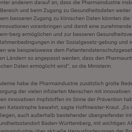
ter anderem darauf an, dass die Pharmaindustrie ins
 Bereich und beim Zugang zu Gesundheitsdaten weiter 
inem besseren Zugang zu klinischen Daten könnten di
 Innovationen voranbringen und damit eine zunehmend
tem-berg ermöglichen und zur besseren Gesundheitsv
 Rahmenbedingungen in der Sozialgesetz-gebung und i
en wie beispielsweise dem Patientendatenschutzgese
en Ländern so angepasst werden, dass den Pharmaun
chen Daten ermöglicht wird“, so die Ministerin.
demie habe die Pharmaindustrie zusätzlich große Bede
orgung der vielen infizierten Menschen mit innovativen 
uen innovativen Impfstoffen im Sinne der Prävention hab
en Katastrophe bewahrt, sagte Hoffmeister-Kraut. „Es is
liegen, auch außerhalb bestehender übergreifender Init
ndheitsstandort Baden-Württemberg, mit wichtigen A
armaindustrie über aktuelle Herausforderungen der Br