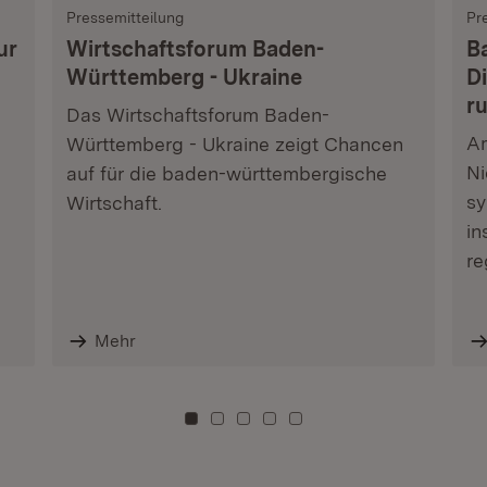
Pressemitteilung
Pr
ur
Wirtschaftsforum Baden-
B
Württemberg - Ukraine
Di
r
Das Wirtschaftsforum Baden-
Am
Württemberg - Ukraine zeigt Chancen
Ni
auf für die baden-württembergische
sy
Wirtschaft.
in
re
Mehr
Zu Kachel: 0
Zu Kachel: 3
Zu Kachel: 6
Zu Kachel: 9
Zu Kachel: 12