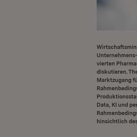
Wirtschaftsmini
Unternehmens-,
vierten Pharma
diskutieren. T
Marktzugang für
Rahmenbedingun
Produktionsstan
Data, KI und pe
Rahmenbedingu
hinsichtlich de