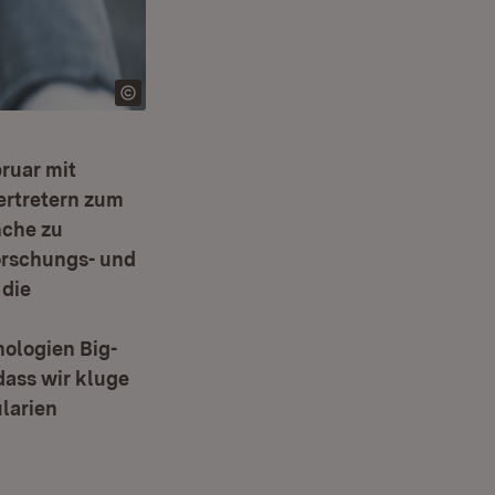
bruar mit
ertretern zum
nche zu
orschungs- und
 die
nologien Big-
dass wir kluge
larien