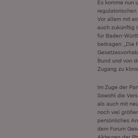
Es komme nun un
regulatorischen
Vor allem mit e
auch zukünftig
für Baden-Würt
beitragen. „Die
Gesetzesvorhab
Bund und von d
Zugang zu klinis
Im Zuge der Pan
Sowohl die Vers
als auch mit ne
noch viel größer
persönliches An
dem Forum Gesu
Akteuren der Ph