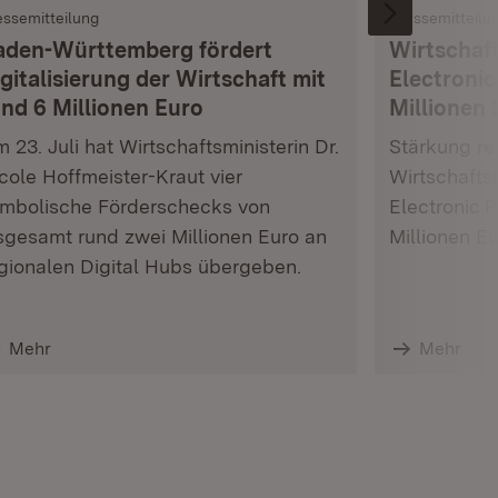
essemitteilung
Pressemitteilu
aden-Württemberg fördert
Wirtschaft
gitalisierung der Wirtschaft mit
Electronic
und 6 Millionen Euro
Millionen 
 23. Juli hat Wirtschaftsministerin Dr.
Stärkung res
cole Hoffmeister-Kraut vier
Wirtschafts
mbolische Förderschecks von
Electronic 
sgesamt rund zwei Millionen Euro an
Millionen E
gionalen Digital Hubs übergeben.
Mehr
Mehr