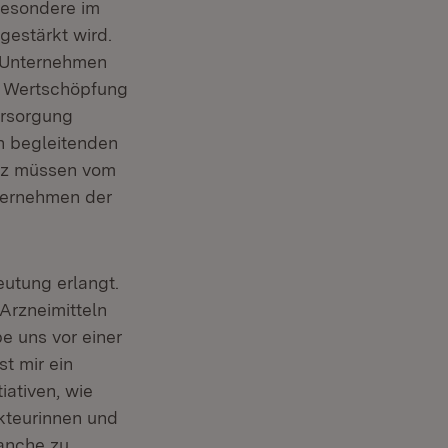
besondere im
gestärkt wird.
e Unternehmen
e Wertschöpfung
ersorgung
n begleitenden
tz müssen vom
ternehmen der
utung erlangt.
Arzneimitteln
e uns vor einer
t mir ein
iativen, wie
kteurinnen und
anche zu