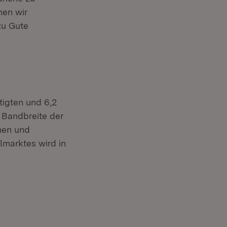
nen wir
zu Gute
tigten und 6,2
 Bandbreite der
inen und
lmarktes wird in