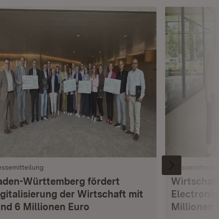
essemitteilung
Pressemitteilu
aden-Württemberg fördert
Wirtschaft
gitalisierung der Wirtschaft mit
Electronic
und 6 Millionen Euro
Millionen 