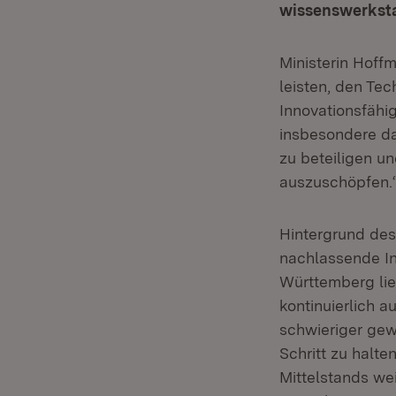
wissenswerkstat
Ministerin Hoff
leisten, den Te
Innovationsfähi
insbesondere da
zu beteiligen u
auszuschöpfen.
Hintergrund des
nachlassende In
Württemberg lieg
kontinuierlich a
schwieriger ge
Schritt zu halte
Mittelstands we