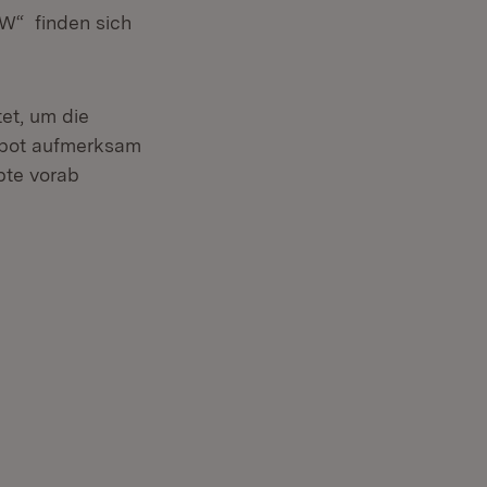
W“ finden sich
nster)
tet, um die
ebot aufmerksam
pte vorab