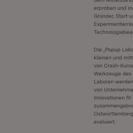
erproben und in
Gründer, Start-u
Experimentierrä
Technologiebeau
Die „Popup Labo
kleinen und mit
von Crash-Kurs
Werkzeuge des I
Laboren werden 
von Unternehmen
Innovationen fi
zusammengebrach
Ostwürttemberg 
evaluiert.