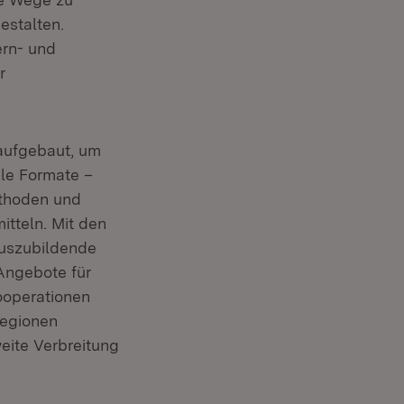
estalten.
ern- und
r
aufgebaut, um
ile Formate –
ethoden und
tteln. Mit den
Auszubildende
Angebote für
ooperationen
regionen
eite Verbreitung