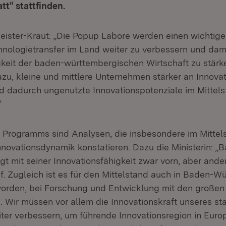
t“ stattfinden.
meister-Kraut: „Die Popup Labore werden einen wichtig
chnologietransfer im Land weiter zu verbessern und dami
gkeit der baden-württembergischen Wirtschaft zu stärke
zu, kleine und mittlere Unternehmen stärker an Innovat
nd dadurch ungenutzte Innovationspotenziale im Mittel
“
 Programms sind Analysen, die insbesondere im Mittel
novationsdynamik konstatieren. Dazu die Ministerin: „
t mit seiner Innovationsfähigkeit zwar vorn, aber ande
uf. Zugleich ist es für den Mittelstand auch in Baden-
worden, bei Forschung und Entwicklung mit den große
n. Wir müssen vor allem die Innovationskraft unseres st
iter verbessern, um führende Innovationsregion in Europ