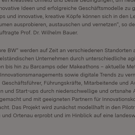
novative Ideen und erfolgreiche Geschäftsmodelle zu g
ps und innovative, kreative Köpfe können sich in den L
umen ausprobieren, austauschen und vernetzen“, so de
ftragte Prof. Dr. Wilhelm Bauer.
re BW“ werden auf Zeit an verschiedenen Standorten 
telständischen Unternehmen durch unterschiedliche ag
en bis hin zu Barcamps oder Makeathons – aktuelle M
nnovationsmanagements sowie digitale Trends zu vermi
Geschäftsführer, Führungskräfte, Mitarbeitende und 
 und Start-ups durch niederschwellige und ortsnahe 
t gemacht und mit geeigneten Partnern für Innovationsk
t. Das Projekt wird zunächst modellhaft in den Pilot
und Ortenau erprobt und im Hinblick auf eine landesw