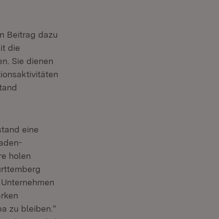
en Beitrag dazu
t die
n. Sie dienen
ionsaktivitäten
stand
stand eine
Baden-
re holen
Württemberg
n Unternehmen
arken
a zu bleiben.“