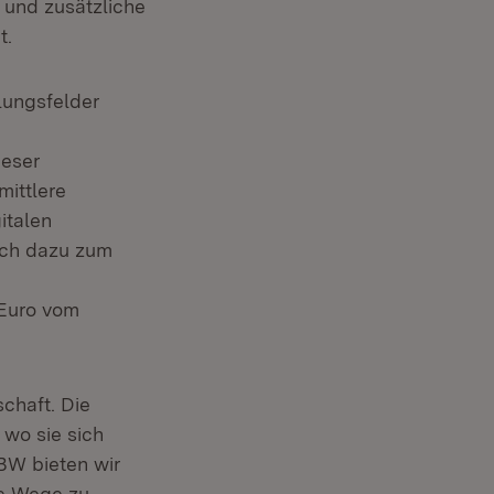
 und zusätzliche
t.
lungsfelder
ieser
mittlere
italen
och dazu zum
 Euro vom
chaft. Die
 wo sie sich
BW bieten wir
ue Wege zu