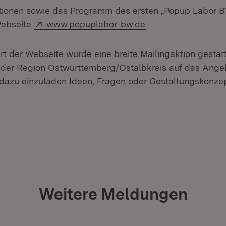
tionen sowie das Programm des ersten „Popup Labor B
Extern:
(Öffnet in neuem Fe
Webseite
www.popuplabor-bw.de
.
rt der Webseite wurde eine breite Mailingaktion gestar
 der Region Ostwürttemberg/Ostalbkreis auf das Ang
dazu einzuladen Ideen, Fragen oder Gestaltungskonze
Weitere Meldungen