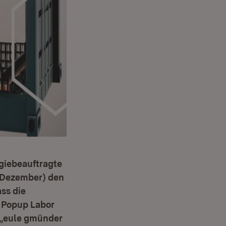
ogiebeauftragte
. Dezember) den
ss die
e Popup Labor
r „eule gmünder