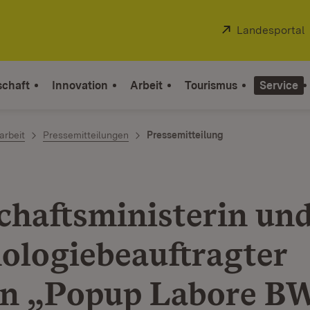
Extern:
Landesportal
schaft
Innovation
Arbeit
Tourismus
Service
arbeit
Pressemitteilungen
Pressemitteilung
chaftsministerin un
ologiebeauftragter
en „Popup Labore B