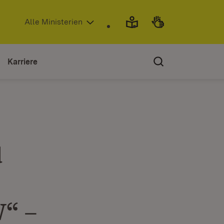
(Öffnet in neuem Fenster)
Alle Ministerien
Karriere
d
W“ –