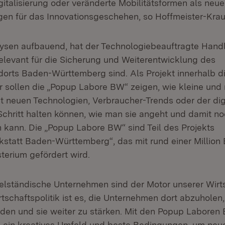
italisierung oder veränderte Mobilitätsformen als neue
en für das Innovationsgeschehen, so Hoffmeister-Krau
ysen aufbauend, hat der Technologiebeauftragte Hand
relevant für die Sicherung und Weiterentwicklung des
dorts Baden-Württemberg sind. Als Projekt innerhalb d
 sollen die „Popup Labore BW“ zeigen, wie kleine und 
 neuen Technologien, Verbraucher-Trends oder der dig
Schritt halten können, wie man sie angeht und damit n
n kann. Die „Popup Labore BW“ sind Teil des Projekts
kstatt Baden-Württemberg“, das mit rund einer Million
terium gefördert wird.
telständische Unternehmen sind der Motor unserer Wirts
schaftspolitik ist es, die Unternehmen dort abzuholen,
en und sie weiter zu stärken. Mit den Popup Laboren 
d ein kreatives Umfeld und beste Bedingungen, um ne