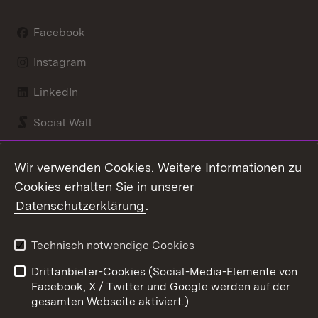
Facebook
Instagram
LinkedIn
Social Wall
Youtube
Wir verwenden Cookies. Weitere Informationen zu
Cookies erhalten Sie in unserer
Zum 
Datenschutzerklärung
.
Kontakt
Datenschutz
Benutzungshinweise
Erklärung zur
Technisch notwendige Cookies
Barrierefreiheit
Drittanbieter-Cookies (Social-Media-Elemente von
Impressum
Cookies
Facebook, X / Twitter und Google werden auf der
gesamten Webseite aktiviert.)