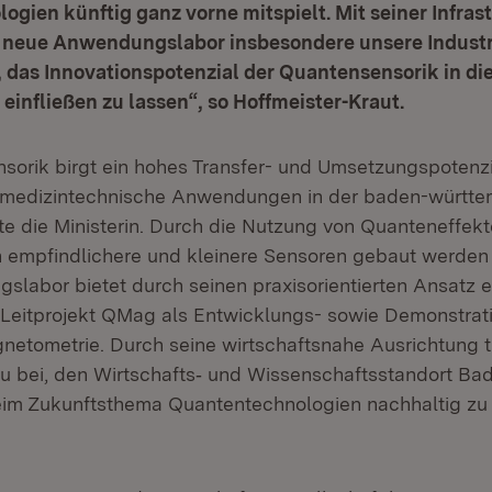
gien künftig ganz vorne mitspielt. Mit seiner Infras
s neue Anwendungslabor insbesondere unsere Indus
 das Innovationspotenzial der Quantensensorik in di
einfließen zu lassen“, so Hoffmeister-Kraut.
sorik birgt ein hohes Transfer- und Umsetzungspotenzi
nd medizintechnische Anwendungen in der baden-württ
te die Ministerin. Durch die Nutzung von Quanteneffekt
h empfindlichere und kleinere Sensoren gebaut werden
labor bietet durch seinen praxisorientierten Ansatz e
eitprojekt QMag als Entwicklungs- sowie Demonstrati
etometrie. Durch seine wirtschaftsnahe Ausrichtung t
 bei, den Wirtschafts‐ und Wissenschaftsstandort Ba
m Zukunftsthema Quantentechnologien nachhaltig zu s