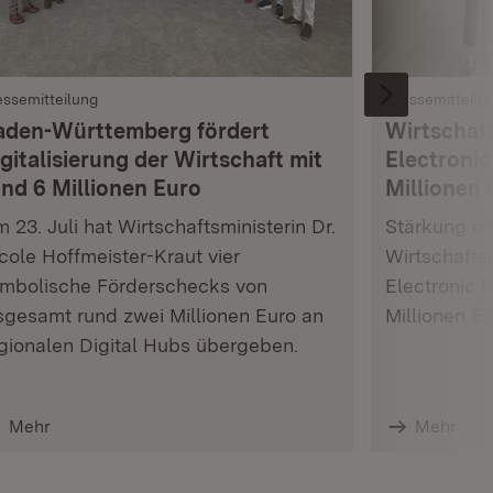
essemitteilung
Pressemitteilu
aden-Württemberg fördert
Wirtschaft
gitalisierung der Wirtschaft mit
Electronic
und 6 Millionen Euro
Millionen 
 23. Juli hat Wirtschaftsministerin Dr.
Stärkung res
cole Hoffmeister-Kraut vier
Wirtschafts
mbolische Förderschecks von
Electronic 
sgesamt rund zwei Millionen Euro an
Millionen E
gionalen Digital Hubs übergeben.
Mehr
Mehr