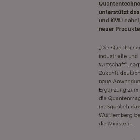
Quantentechnolo
unterstützt da
und KMU dabei,
neuer Produkte 
„Die Quantensen
industrielle u
Wirtschaft“, sag
Zukunft deutlic
neue Anwendungs
Ergänzung zum L
die Quantenmagn
maßgeblich dazu
Württemberg bei
die Ministerin.