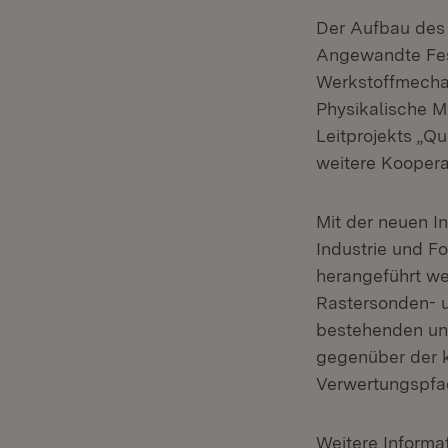
Der Aufbau des 
Angewandte Fest
Werkstoffmechan
Physikalische M
Leitprojekts „Q
weitere Koopera
Mit der neuen I
Industrie und F
herangeführt we
Rastersonden- 
bestehenden und
gegenüber der k
Verwertungspfa
Weitere Informa