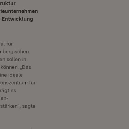
truktur
trieunternehmen
e Entwicklung
al für
embergischen
en sollen in
 können. „Das
ine ideale
onszentrum für
rägt es
den‐
tärken“, sagte