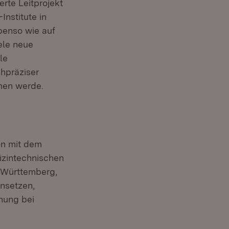
rte Leitprojekt
nstitute in
benso wie auf
ele neue
le
chpräziser
men werde.
on mit dem
dizintechnischen
-Württemberg,
insetzen,
hung bei