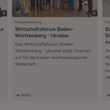
Pressemitteilung
Pr
ur
Wirtschaftsforum Baden-
B
Württemberg - Ukraine
Di
r
Das Wirtschaftsforum Baden-
Am
Württemberg - Ukraine zeigt Chancen
Ni
auf für die baden-württembergische
sy
Wirtschaft.
in
re
Mehr