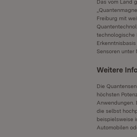
Das vom Land ge
„Quantenmagneto
Freiburg mit we
Quantentechnolo
technologische 
Erkenntnisbasis
Sensoren unter 
Weitere Inf
Die Quantensens
höchsten Potenzi
Anwendungen. D
die selbst hoch
beispielsweise
Automobilen ode