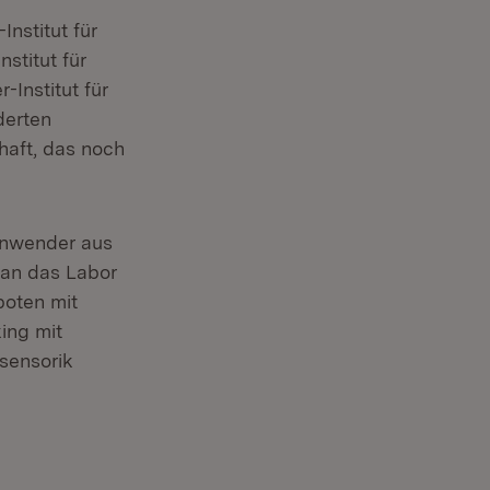
nstitut für
stitut für
Institut für
derten
haft, das noch
 Anwender aus
 an das Labor
boten mit
ing mit
sensorik
et in neuem Fenster)