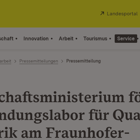
Extern:
Landesportal
schaft
Innovation
Arbeit
Tourismus
Service
arbeit
Pressemitteilungen
Pressemitteilung
chaftsministerium f
dungslabor für Qua
rik am Fraunhofer-