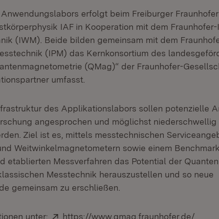
Anwendungslabors erfolgt beim Freiburger Fraunhofer-I
körperphysik IAF in Kooperation mit dem Fraunhofer-In
ik (IWM). Beide bilden gemeinsam mit dem Fraunhofer-
esstechnik (IPM) das Kernkonsortium des landesgeför
uantenmagnetometrie (QMag)“ der Fraunhofer-Gesellsc
tionspartner umfasst.
nfrastruktur des Applikationslabors sollen potenzielle
orschung angesprochen und möglichst niederschwellig
rden. Ziel ist es, mittels messtechnischen Serviceange
und Weitwinkelmagnetometern sowie einem Benchmark
 etablierten Messverfahren das Potential der Quanten
lassischen Messtechnik herauszustellen und so neue
de gemeinsam zu erschließen.
Extern:
(Öffn
tionen unter:
https://www.qmag.fraunhofer.de/