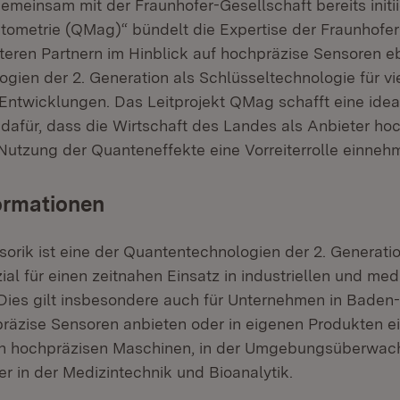
meinsam mit der Fraunhofer-Gesellschaft bereits initiie
metrie (QMag)“ bündelt die Expertise der Fraunhofer-I
iteren Partnern im Hinblick auf hochpräzise Sensoren e
gien der 2. Generation als Schlüsseltechnologie für vi
Entwicklungen. Das Leitprojekt QMag schafft eine idea
 dafür, dass die Wirtschaft des Landes als Anbieter ho
Nutzung der Quanteneffekte eine Vorreiterrolle einneh
ormationen
orik ist eine der Quantentechnologien der 2. Generati
al für einen zeitnahen Einsatz in industriellen und me
ies gilt insbesondere auch für Unternehmen in Baden
präzise Sensoren anbieten oder in eigenen Produkten e
 in hochpräzisen Maschinen, in der Umgebungsüberwac
r in der Medizintechnik und Bioanalytik.