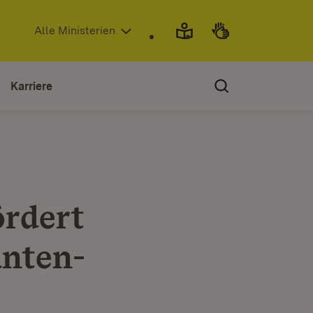
(Öffnet in neuem Fenster)
Alle Ministerien
Karriere
ördert
nten-