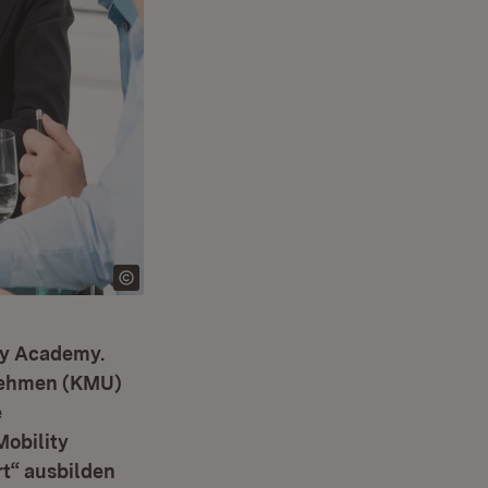
ity Academy.
rnehmen (KMU)
e
obility
rt“ ausbilden