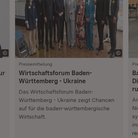
Pressemitteilung
Pr
ur
Wirtschaftsforum Baden-
B
Württemberg - Ukraine
Di
r
Das Wirtschaftsforum Baden-
Am
Württemberg - Ukraine zeigt Chancen
Ni
auf für die baden-württembergische
sy
Wirtschaft.
in
re