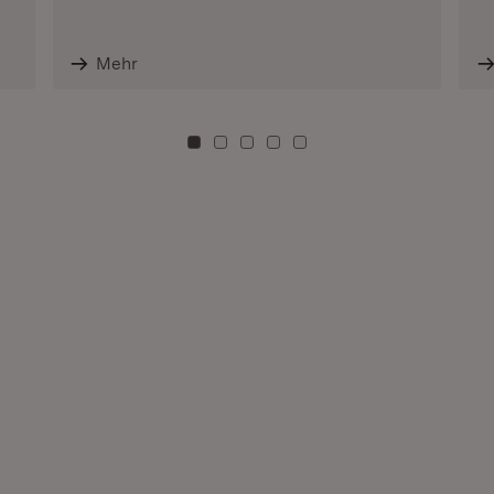
Mehr
Zu Kachel: 0
Zu Kachel: 3
Zu Kachel: 6
Zu Kachel: 9
Zu Kachel: 12