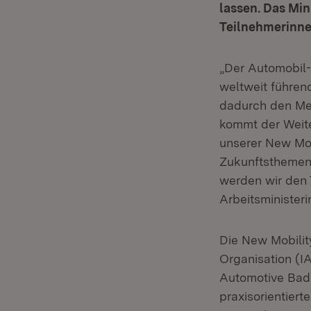
lassen. Das Min
Teilnehmerinn
„Der Automobil-
weltweit führend
dadurch den Men
kommt der Weite
unserer New Mob
Zukunftsthemen w
werden wir den 
Arbeitsministeri
Die New Mobilit
Organisation (I
Automotive Bad
praxisorientiert