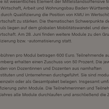
e ist wesentliches Element der Mittelstandsoffensive M
r Wirtschaft, Arbeit und Wohnungsbau Baden-Württembe
s, durch Qualifizierung die Position von KMU im Wertsc
rtschaft zu stärken. Die thematischen Schwerpunkte d
ls liegen auf dem globalen Mobilitätswandel und den
rtschaft. Am 28. Juni finden weitere Module zu den Gr
izierung bzw. -automatisierung statt.
bühren pro Modul betragen 600 Euro. Teilnehmende au
mberg erhalten einen Zuschuss von 50 Prozent. Die jew
den von Dozentinnen und Dozenten aus namhaften
stituten und Unternehmen durchgeführt. Sie sind modu
 einzeln oder als Gesamtpaket belegen. Insgesamt umf
fizierung zehn Module. Die Teilnehmerinnen und Teiln
 Jahres alle Module durchlaufen und anschließend die Ze