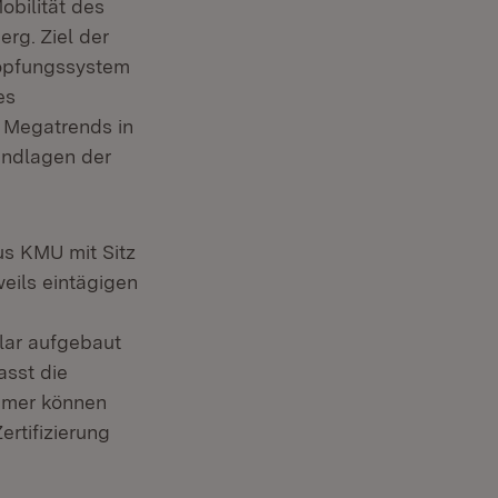
obilität des
rg. Ziel der
höpfungssystem
es
 Megatrends in
undlagen der
s KMU mit Sitz
eils eintägigen
lar aufgebaut
asst die
ehmer können
rtifizierung