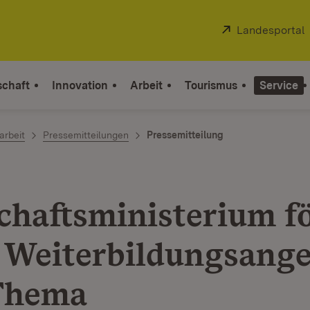
Extern:
Landesportal
schaft
Innovation
Arbeit
Tourismus
Service
arbeit
Pressemitteilungen
Pressemitteilung
chaftsministerium f
 Weiterbildungsang
Thema