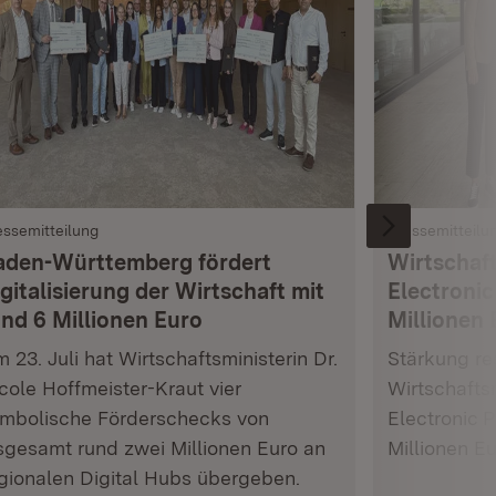
essemitteilung
Pressemitteilu
aden-Württemberg fördert
Wirtschaft
gitalisierung der Wirtschaft mit
Electronic
und 6 Millionen Euro
Millionen 
 23. Juli hat Wirtschaftsministerin Dr.
Stärkung res
cole Hoffmeister-Kraut vier
Wirtschafts
mbolische Förderschecks von
Electronic 
sgesamt rund zwei Millionen Euro an
Millionen E
gionalen Digital Hubs übergeben.