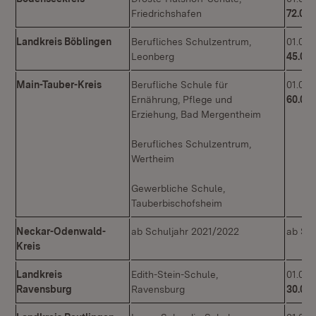
Friedrichshafen
72.000
Landkreis Böblingen
Berufliches Schulzentrum,
01.09.
Leonberg
45.000
Main-Tauber-Kreis
Berufliche Schule für
01.09.
Ernährung, Pflege und
60.000
Erziehung, Bad Mergentheim
Berufliches Schulzentrum,
Wertheim
Gewerbliche Schule,
Tauberbischofsheim
Neckar-Odenwald-
ab Schuljahr 2021/2022
ab Sch
Kreis
Landkreis
Edith-Stein-Schule,
01.09.
Ravensburg
Ravensburg
30.000