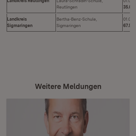
Landkreis Reutlingen
Laura-Schradin-Schule,
01.02.
Reutlingen
35.000
Landkreis
Bertha-Benz-Schule,
01.09.
Sigmaringen
Sigmaringen
67.500
Weitere Meldungen