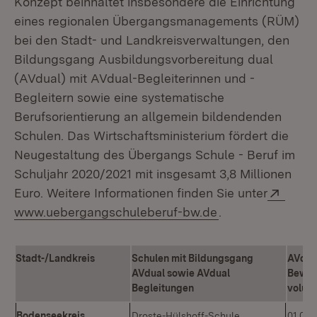
Konzept beinhaltet insbesondere die Einrichtung
eines regionalen Übergangsmanagements (RÜM)
bei den Stadt- und Landkreisverwaltungen, den
Bildungsgang Ausbildungsvorbereitung dual
(AVdual) mit AVdual-Begleiterinnen und -
Begleitern sowie eine systematische
Berufsorientierung an allgemein bildendenden
Schulen. Das Wirtschaftsministerium fördert die
Neugestaltung des Übergangs Schule - Beruf im
Schuljahr 2020/2021 mit insgesamt 3,8 Millionen
Exter
Euro. Weitere Informationen finden Sie unter
(Öffnet in neuem
www.uebergangschuleberuf-bw.de
.
Stadt-/Landkreis
Schulen mit Bildungsgang
AVdua
AVdual sowie AVdual
Bewill
Begleitungen
volum
Bodenseekreis
Droste-Hülshoff-Schule,
01.09.