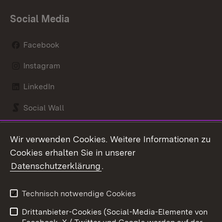
Social Media
Facebook
Instagram
LinkedIn
Social Wall
Youtube
Wir verwenden Cookies. Weitere Informationen zu
Cookies erhalten Sie in unserer
Zum 
Datenschutzerklärung
.
Kontakt
Datenschutz
Benutzungshinweise
Erklärung zur
Technisch notwendige Cookies
Barrierefreiheit
Drittanbieter-Cookies (Social-Media-Elemente von
Impressum
Cookies