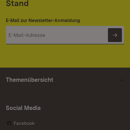
Stand
E-Mail zur Newsletter-Anmeldung
News
Themenübersicht
Social Media
Facebook