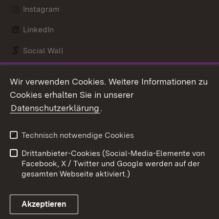
Instagram
LinkedIn
Social Wall
Youtube
Wir verwenden Cookies. Weitere Informationen zu
Cookies erhalten Sie in unserer
Zum 
Datenschutzerklärung
.
Kontakt
Datenschutz
Benutzungshinweise
Erklärung zur
Technisch notwendige Cookies
Barrierefreiheit
Drittanbieter-Cookies (Social-Media-Elemente von
Impressum
Cookies
Facebook, X / Twitter und Google werden auf der
gesamten Webseite aktiviert.)
Akzeptieren
Link zum Landesportal