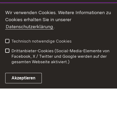
Youtube
Wir verwenden Cookies. Weitere Informationen zu
Cookies erhalten Sie in unserer
Zum 
Datenschutzerklärung
.
Kontakt
Datenschutz
Benutzungshinweise
Erklärung zur
Technisch notwendige Cookies
Barrierefreiheit
Drittanbieter-Cookies (Social-Media-Elemente von
Impressum
Cookies
Facebook, X / Twitter und Google werden auf der
gesamten Webseite aktiviert.)
Akzeptieren
Link zum Landesportal