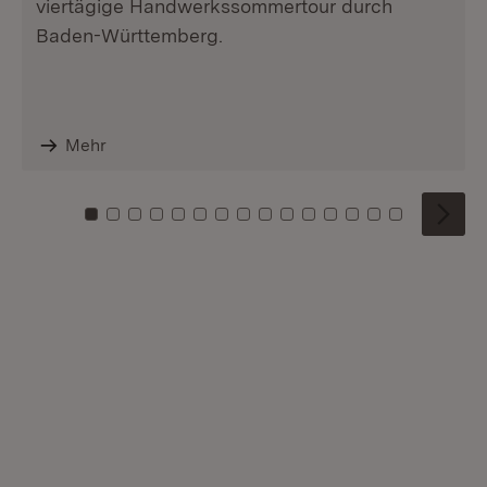
viertägige Handwerkssommertour durch
Baden-Württemberg.
Mehr
Zu Kachel: 0
Zu Kachel: 1
Zu Kachel: 2
Zu Kachel: 3
Zu Kachel: 4
Zu Kachel: 5
Zu Kachel: 6
Zu Kachel: 7
Zu Kachel: 8
Zu Kachel: 9
Zu Kachel: 10
Zu Kachel: 11
Zu Kachel: 12
Zu Kachel: 1
Zu Kachel