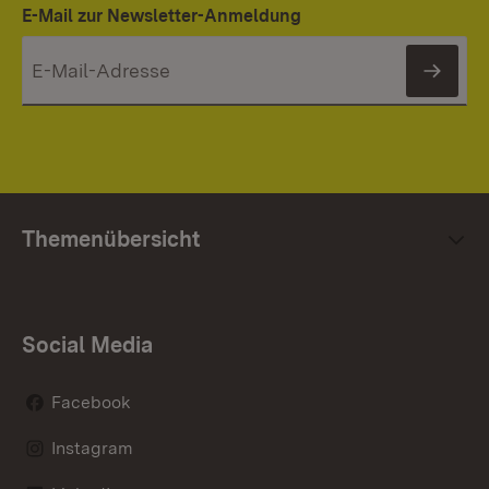
E-Mail zur Newsletter-Anmeldung
News
Themenübersicht
Social Media
Facebook
Instagram