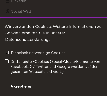
LinkedIn
Social Wall
Youtube
Wir verwenden Cookies. Weitere Informationen zu
Cookies erhalten Sie in unserer
Zum 
Datenschutzerklärung
.
Kontakt
Datenschutz
Benutzungshinweise
Erklärung zur
Technisch notwendige Cookies
Barrierefreiheit
Drittanbieter-Cookies (Social-Media-Elemente von
Impressum
Cookies
Facebook, X / Twitter und Google werden auf der
gesamten Webseite aktiviert.)
Akzeptieren
Link zum Landesportal