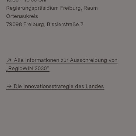
Regierungspräsidium Freiburg, Raum
Ortenaukreis
79098 Freiburg, Bissierstraße 7
Extern:
Alle Informationen zur Ausschreibung von
(Öffnet in neuem Fenster)
„RegioWIN 2030“
Die Innovationsstrategie des Landes