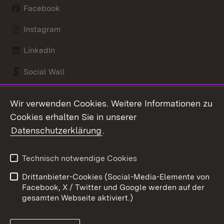
Facebook
Instagram
LinkedIn
Social Wall
Youtube
Wir verwenden Cookies. Weitere Informationen zu
Cookies erhalten Sie in unserer
Zum 
Datenschutzerklärung
.
Kontakt
Datenschutz
Benutzungshinweise
Erklärung zur
Technisch notwendige Cookies
Barrierefreiheit
Drittanbieter-Cookies (Social-Media-Elemente von
Impressum
Cookies
Facebook, X / Twitter und Google werden auf der
gesamten Webseite aktiviert.)