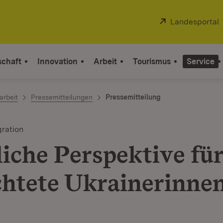
Extern:
Landesportal
schaft
Innovation
Arbeit
Tourismus
Service
arbeit
Pressemitteilungen
Pressemitteilung
gration
liche Perspektive fü
chtete Ukrainerinne