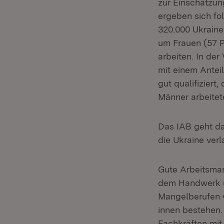
zur Einschätzun
ergeben sich fol
320.000 Ukraine
um Frauen (57 Pr
arbeiten. In de
mit einem Antei
gut qualifizier
Männer arbeitet
Das IAB geht da
die Ukraine ver
Gute Arbeitsmar
dem Handwerk un
Mangelberufen w
innen bestehen.
Fachkräften mit