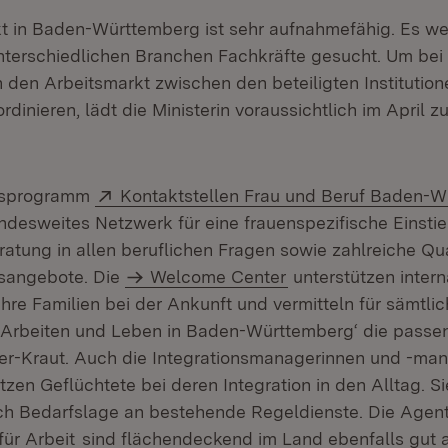
t in Baden-Württemberg ist sehr aufnahmefähig. Es we
unterschiedlichen Branchen Fachkräfte gesucht. Um bei 
 den Arbeitsmarkt zwischen den beteiligten Institutio
dinieren, lädt die Ministerin voraussichtlich im April z
Extern:
esprogramm
Kontaktstellen Frau und Beruf Baden-
andesweites Netzwerk für eine frauenspezifische Einsti
atung in allen beruflichen Fragen sowie zahlreiche Qua
sangebote. Die
Welcome Center
unterstützen intern
hre Familien bei der Ankunft und vermitteln für sämtli
Arbeiten und Leben in Baden-Württemberg‘ die passe
er-Kraut. Auch die Integrationsmanagerinnen und -ma
zen Geflüchtete bei deren Integration in den Alltag. S
ch Bedarfslage an bestehende Regeldienste. Die Agen
(Öffnet in neuem Fenster)
ür Arbeit
sind flächendeckend im Land ebenfalls gut a