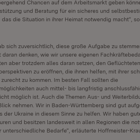
bergehend Chancen auf dem Arbeitsmarkt geben könne
stützung und Beratung für ein sicheres und selbstbes
 das die Situation in ihrer Heimat notwendig macht“, so
ab sich zuversichtlich, diese große Aufgabe zu stemmen
rst daran denken, wie wir unsere eigenen Fachkräftebed
ten aber trotzdem alles daran setzen, den Geflüchteten 
rspektiven zu eröffnen, die ihnen helfen, mit ihrer sc
 zurecht zu kommen. Im besten Fall sollten die
öglichkeiten auch mittel- bis langfristig anschlussfäh
icht möglich ist. Auch die Themen Aus- und Weiterbild
Blick nehmen. Wir in Baden-Württemberg sind gut aufge
s der Ukraine in diesem Sinne zu helfen. Wir haben gut
uren und besitzen landesweit in allen Regionen die n
r unterschiedliche Bedarfe“, erläuterte Hoffmeister-Krau