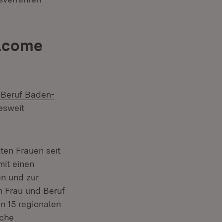
elcome
 Beruf Baden-
m Fenster)
esweit
er)
en Frauen seit
mit einen
en und zur
n Frau und Beruf
n 15 regionalen
iche