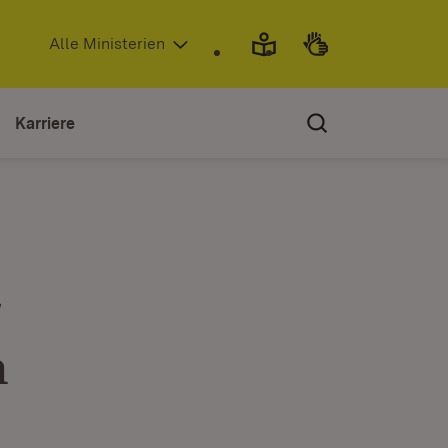
(Öffnet in neuem Fenster)
Alle Ministerien
Karriere
r
n