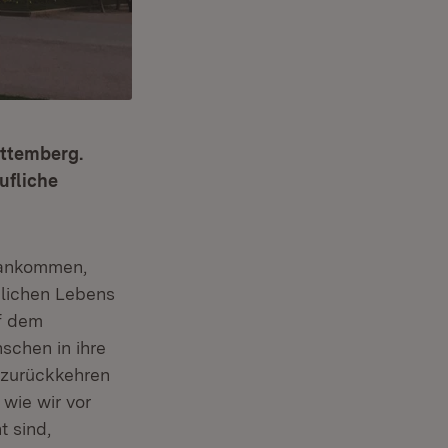
ttemberg.
ufliche
s ankommen,
glichen Lebens
uf dem
schen in ihre
, zurückkehren
wie wir vor
t sind,