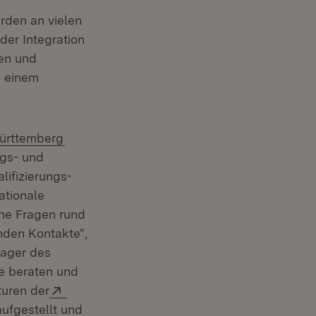
rden an vielen
der Integration
nen und
u einem
(Öffnet in neuem Fenster)
Württemberg
egs- und
lifizierungs-
ationale
che Fragen rund
nden Kontakte“,
nager des
ie beraten und
Extern:
turen der
ufgestellt und