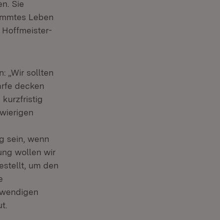
n. Sie
timmtes Leben
 Hoffmeister-
: „Wir sollten
arfe decken
kurzfristig
hwierigen
ig sein, wenn
ung wollen wir
stellt, um den
e
otwendigen
t.