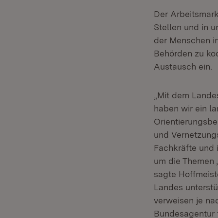
Der Arbeitsmark
Stellen und in 
der Menschen in
Behörden zu koor
Austausch ein.
„Mit dem Land
haben wir ein l
Orientierungsber
und Vernetzung
Fachkräfte und i
um die Themen ‚
sagte Hoffmeist
Landes unterstüt
verweisen je na
Bundesagentur f