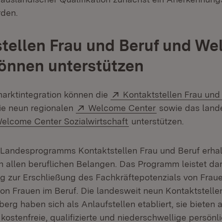
rden.
tellen Frau und Beruf und W
önnen unterstützen
Extern:
marktintegration können die
Kontaktstellen Frau und
ffnet in neuem Fenster)
Extern:
(Öffnet in neue
die neun regionalen
Welcome Center
sowie das land
xtern:
(Öffnet in neuem Fenst
elcome Center Sozialwirtschaft
unterstützen.
andesprogramms Kontaktstellen Frau und Beruf erhalt
n allen beruflichen Belangen. Das Programm leistet da
ag zur Erschließung des Fachkräftepotenzials von Frau
von Frauen im Beruf. Die landesweit neun Kontaktstelle
rg haben sich als Anlaufstellen etabliert, sie bieten a
kostenfreie, qualifizierte und niederschwellige persönl