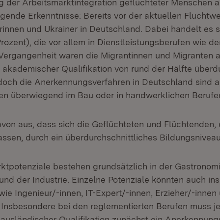
g der Arbeitsmarktintegration geflüchteter Menschen a
gende Erkenntnisse: Bereits vor der aktuellen Fluchtwe
rinnen und Ukrainer in Deutschland. Dabei handelt es s
ozent), die vor allem in Dienstleistungsberufen wie de
r Vergangenheit waren die Migrantinnen und Migranten 
l akademischer Qualifikation von rund der Hälfte überdu
t, doch die Anerkennungsverfahren in Deutschland sind 
en überwiegend im Bau oder in handwerklichen Berufe
von aus, dass sich die Geflüchteten und Flüchtenden,
lassen, durch ein überdurchschnittliches Bildungsnivea
ktpotenziale bestehen grundsätzlich in der Gastronomie
d der Industrie. Einzelne Potenziale könnten auch in
ie Ingenieur/-innen, IT-Expert/-innen, Erzieher/-innen
 Insbesondere bei den reglementierten Berufen muss je
 ausländischer Qualifikation zunächst ein Anerkennung