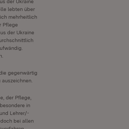
us der Ukraine
lle lebten über
ich mehrheitlich
r Pflege
aus der Ukraine
rchschnittlich
aufwändig.
n.
 die gegenwärtig
u auszeichnen.
, der Pflege,
sbesondere in
 und Lehrer/-
doch bei allen
sverfahren