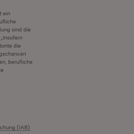
t ein
ufliche
dung sind die
„Insofern
tonte die
ungschancen
n, berufliche
te
(Öffnet in neuem Fenster)
rschung (IAB)