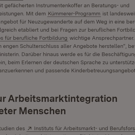
eit gefächerten Instrumentenkoffer an Beratungs- und
eistungen. Mit dem
Kümmerer-Programm
ist landeswei
ngebot für Neuzugewanderte auf dem Weg in eine ber
greich etabliert und bei Fragen zur beruflichen Fortbil
(Öffnet in neuem Fenster)
s für berufliche Fortbildung
wichtige Ansprechpartner. 
n engen Schulterschluss aller Angebote herstellen“, be
nisterin. Darüber hinaus werde es für die Beschäftig
in, beim Erlernen der deutschen Sprache zu unterstütze
n anzuerkennen und passende Kinderbetreuungsangebo
ur Arbeitsmarktintegration
teter Menschen
Extern:
tudien des
Instituts für Arbeitsmarkt- und Berufsfo