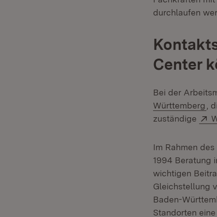
durchlaufen we
Kontakts
Center k
Bei der Arbeits
(Ö
Württemberg
, 
E
zuständige
W
Im Rahmen des L
1994 Beratung i
wichtigen Beitr
Gleichstellung 
Baden-Württembe
Standorten eine 