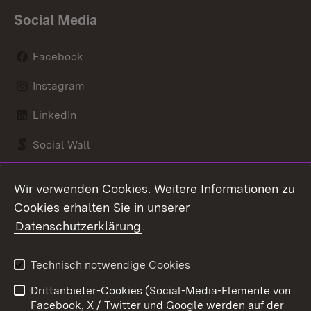
Social Media
Facebook
Instagram
LinkedIn
Social Wall
Youtube
Wir verwenden Cookies. Weitere Informationen zu
Cookies erhalten Sie in unserer
Zum 
Datenschutzerklärung
.
Kontakt
Datenschutz
Benutzungshinweise
Erklärung zur
Technisch notwendige Cookies
Barrierefreiheit
Drittanbieter-Cookies (Social-Media-Elemente von
Impressum
Cookies
Facebook, X / Twitter und Google werden auf der