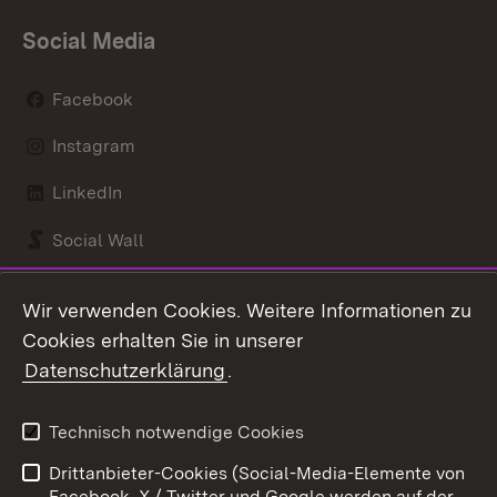
Social Media
Facebook
Instagram
LinkedIn
Social Wall
Youtube
Wir verwenden Cookies. Weitere Informationen zu
Cookies erhalten Sie in unserer
Zum 
Datenschutzerklärung
.
Kontakt
Datenschutz
Benutzungshinweise
Erklärung zur
Technisch notwendige Cookies
Barrierefreiheit
Drittanbieter-Cookies (Social-Media-Elemente von
Impressum
Cookies
Facebook, X / Twitter und Google werden auf der