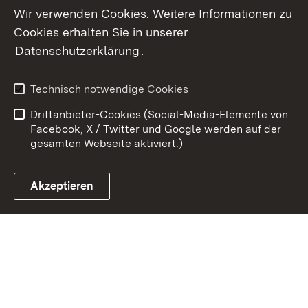
Wir verwenden Cookies. Weitere Informationen zu
Cookies erhalten Sie in unserer
Zum 
Datenschutzerklärung
.
Kontakt
Datenschutz
Benutzungshinweise
Erklärung zur
Technisch notwendige Cookies
Barrierefreiheit
Drittanbieter-Cookies (Social-Media-Elemente von
Impressum
Cookies
Facebook, X / Twitter und Google werden auf der
gesamten Webseite aktiviert.)
Akzeptieren
Link zum Landesportal