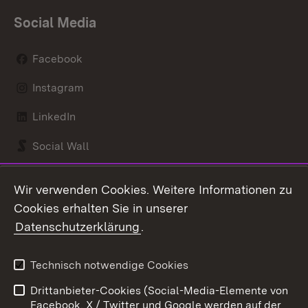
Social Media
Facebook
Instagram
LinkedIn
Social Wall
Youtube
Wir verwenden Cookies. Weitere Informationen zu
Cookies erhalten Sie in unserer
Zum 
Datenschutzerklärung
.
Kontakt
Datenschutz
Benutzungshinweise
Erklärung zur
Technisch notwendige Cookies
Barrierefreiheit
Drittanbieter-Cookies (Social-Media-Elemente von
Impressum
Cookies
Facebook, X / Twitter und Google werden auf der