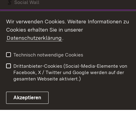
Social Wall
Youtube
Wir verwenden Cookies. Weitere Informationen zu
Cookies erhalten Sie in unserer
Zum 
Datenschutzerklärung
.
Kontakt
Datenschutz
Benutzungshinweise
Erklärung zur
Technisch notwendige Cookies
Barrierefreiheit
Drittanbieter-Cookies (Social-Media-Elemente von
Impressum
Cookies
Facebook, X / Twitter und Google werden auf der
gesamten Webseite aktiviert.)
Akzeptieren
Link zum Landesportal