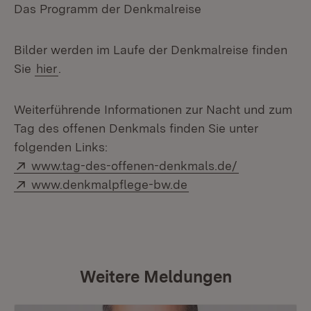
Das Programm der Denkmalreise
Bilder werden im Laufe der Denkmalreise finden
Sie
hier
.
Weiterführende Informationen zur Nacht und zum
Tag des offenen Denkmals finden Sie unter
folgenden Links:
Extern:
(Öffnet in n
www.tag-des-offenen-denkmals.de/
Extern:
(Öffnet in neuem Fens
www.denkmalpflege-bw.de
Weitere Meldungen