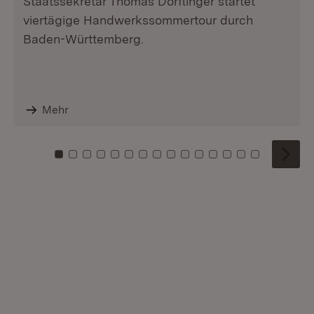
Staatssekretär Thomas Dörflinger startet
viertägige Handwerkssommertour durch
Baden-Württemberg.
Mehr
Zu Kachel: 0
Zu Kachel: 1
Zu Kachel: 2
Zu Kachel: 3
Zu Kachel: 4
Zu Kachel: 5
Zu Kachel: 6
Zu Kachel: 7
Zu Kachel: 8
Zu Kachel: 9
Zu Kachel: 10
Zu Kachel: 11
Zu Kachel: 12
Zu Kachel: 1
Zu Kachel