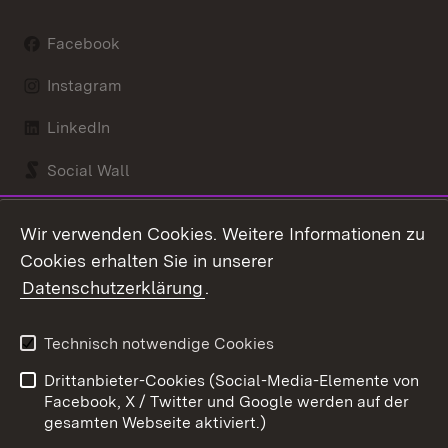
Facebook
Instagram
LinkedIn
Social Wall
Youtube
Wir verwenden Cookies. Weitere Informationen zu
Cookies erhalten Sie in unserer
Zum 
Datenschutzerklärung
.
Kontakt
Datenschutz
Benutzungshinweise
Erklärung zur
Technisch notwendige Cookies
Barrierefreiheit
Drittanbieter-Cookies (Social-Media-Elemente von
Impressum
Cookies
Facebook, X / Twitter und Google werden auf der
gesamten Webseite aktiviert.)