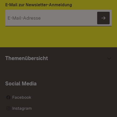
E-Mail zur Newsletter-Anmeldung
News
Themenübersicht
Social Media
Facebook
Instagram