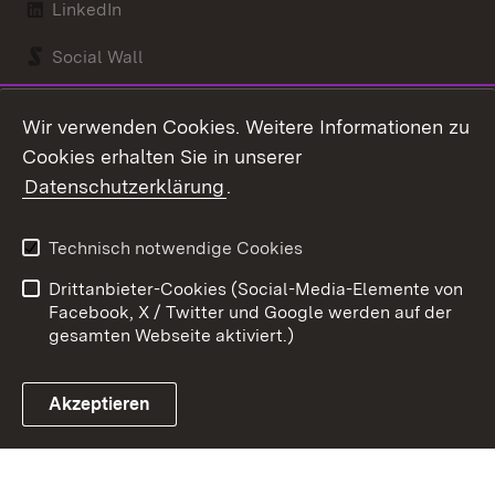
LinkedIn
Social Wall
Youtube
Wir verwenden Cookies. Weitere Informationen zu
Cookies erhalten Sie in unserer
Zum 
Datenschutzerklärung
.
Kontakt
Datenschutz
Benutzungshinweise
Erklärung zur
Technisch notwendige Cookies
Barrierefreiheit
Drittanbieter-Cookies (Social-Media-Elemente von
Impressum
Cookies
Facebook, X / Twitter und Google werden auf der
gesamten Webseite aktiviert.)
Akzeptieren
Link zum Landesportal