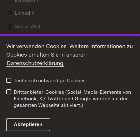
LinkedIn
Social Wall
Youtube
Wir verwenden Cookies. Weitere Informationen zu
Cookies erhalten Sie in unserer
Zum 
Datenschutzerklärung
.
Kontakt
Datenschutz
Benutzungshinweise
Erklärung zur
Technisch notwendige Cookies
Barrierefreiheit
Drittanbieter-Cookies (Social-Media-Elemente von
Impressum
Cookies
Facebook, X / Twitter und Google werden auf der
gesamten Webseite aktiviert.)
Akzeptieren
Link zum Landesportal