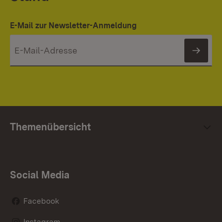
E-Mail zur Newsletter-Anmeldung
News
Themenübersicht
Social Media
Facebook
Instagram