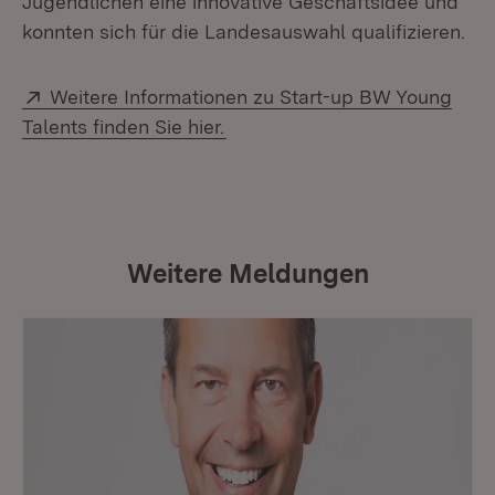
Jugendlichen eine innovative Geschäftsidee und
konnten sich für die Landesauswahl qualifizieren.
Extern:
Weitere Informationen zu Start-up BW Young
(Öffnet in neuem Fenster)
Talents finden Sie hier.
Weitere Meldungen