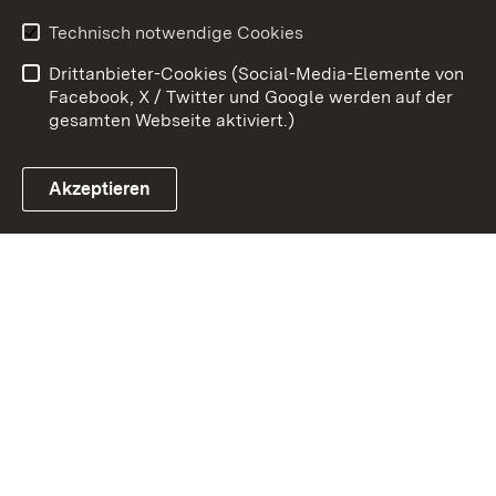
Benutzungshinweise
Erklärung zur
Technisch notwendige Cookies
Barrierefreiheit
Drittanbieter-Cookies (Social-Media-Elemente von
Impressum
Cookies
Facebook, X / Twitter und Google werden auf der
gesamten Webseite aktiviert.)
Akzeptieren
Link zum Landesportal