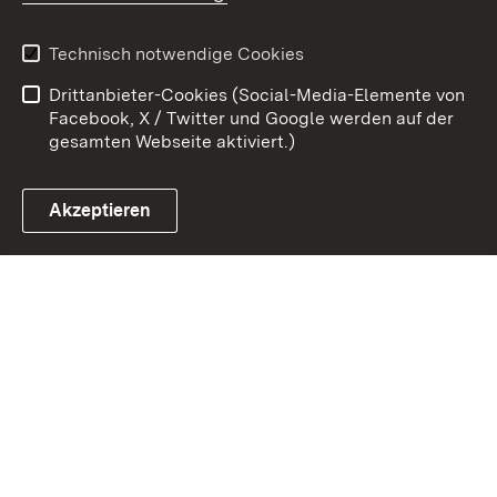
Kontakt
Datenschutz
Benutzungshinweise
Erklärung zur
Technisch notwendige Cookies
Barrierefreiheit
Drittanbieter-Cookies (Social-Media-Elemente von
Impressum
Cookies
Facebook, X / Twitter und Google werden auf der
gesamten Webseite aktiviert.)
Akzeptieren
Link zum Landesportal