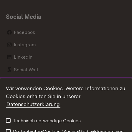
Social Media
Facebook
Instagram
LinkedIn
Social Wall
Youtube
Wir verwenden Cookies. Weitere Informationen zu
Cookies erhalten Sie in unserer
Zum 
Datenschutzerklärung
.
Kontakt
Datenschutz
Benutzungshinweise
Erklärung zur
Technisch notwendige Cookies
Barrierefreiheit
Drittanbieter-Cookies (Social-Media-Elemente von