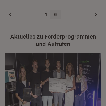
1
Zur Seite
6
Zurück
Weiter
Aktuelles zu Förderprogrammen
und Aufrufen