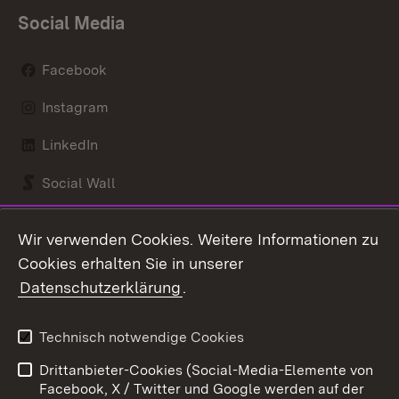
Social Media
Facebook
Instagram
LinkedIn
Social Wall
Youtube
Wir verwenden Cookies. Weitere Informationen zu
Cookies erhalten Sie in unserer
Zum 
Datenschutzerklärung
.
Kontakt
Datenschutz
Benutzungshinweise
Erklärung zur
Technisch notwendige Cookies
Barrierefreiheit
Drittanbieter-Cookies (Social-Media-Elemente von
Impressum
Cookies
Facebook, X / Twitter und Google werden auf der