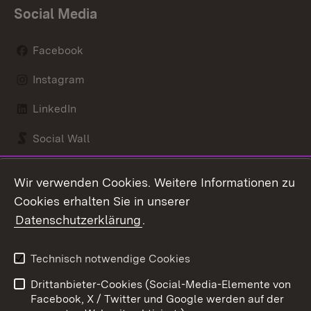
Social Media
Facebook
Instagram
LinkedIn
Social Wall
Youtube
Wir verwenden Cookies. Weitere Informationen zu
Cookies erhalten Sie in unserer
Zum 
Datenschutzerklärung
.
Kontakt
Datenschutz
Benutzungshinweise
Erklärung zur
Technisch notwendige Cookies
Barrierefreiheit
Drittanbieter-Cookies (Social-Media-Elemente von
Impressum
Cookies
Facebook, X / Twitter und Google werden auf der