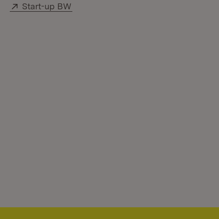
Extern:
(Öffnet in neuem Fenster)
Start-up BW