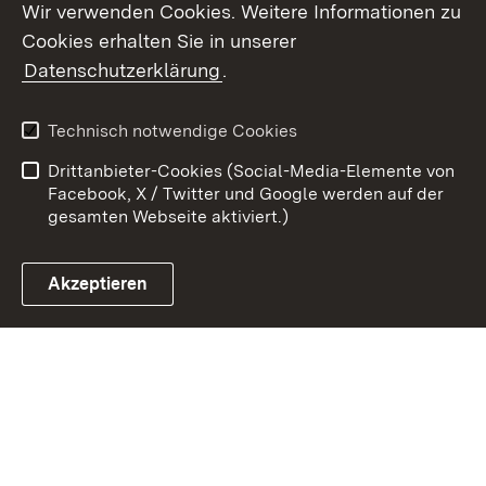
Wir verwenden Cookies. Weitere Informationen zu
Cookies erhalten Sie in unserer
Zum 
Datenschutzerklärung
.
Kontakt
Datenschutz
Benutzungshinweise
Erklärung zur
Technisch notwendige Cookies
Barrierefreiheit
Drittanbieter-Cookies (Social-Media-Elemente von
Impressum
Cookies
Facebook, X / Twitter und Google werden auf der
gesamten Webseite aktiviert.)
Akzeptieren
Link zum Landesportal