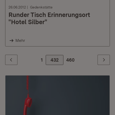
26.06.2012
Gedenkstätte
Runder Tisch Erinnerungsort
"Hotel Silber"
Mehr
1
432
Zur letzte Seite
460
Zurück
Weiter