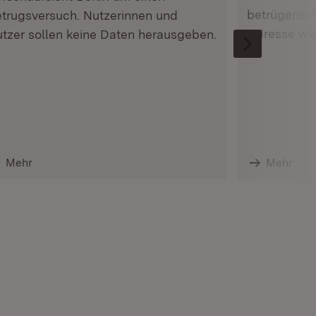
betrügerisch
trugsversuch. Nutzerinnen und
Adresse www
tzer sollen keine Daten herausgeben.
Mehr
Mehr