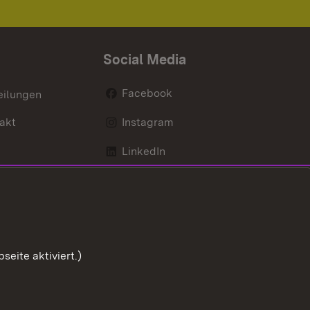
Social Media
Facebook
eilungen
akt
Instagram
LinkedIn
Social Wall
Youtube
eite aktiviert.)
Zum Sei
ng zur Barrierefreiheit
Impressum
Cookies