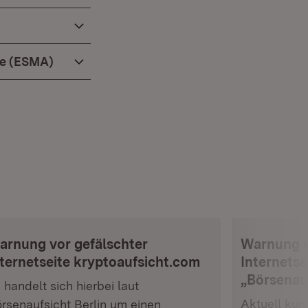
de (ESMA)
arnung vor gefälschter
Warnung v
nternetseite kryptoaufsicht.com
Internetse
„Börsenau
 handelt sich hierbei laut
Aktuell kurs
rsenaufsicht Berlin um einen