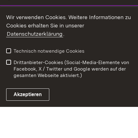
Youtube
Wir verwenden Cookies. Weitere Informationen zu
Cookies erhalten Sie in unserer
Zum 
Datenschutzerklärung
.
Kontakt
Datenschutz
Benutzungshinweise
Erklärung zur
Technisch notwendige Cookies
Barrierefreiheit
Drittanbieter-Cookies (Social-Media-Elemente von
Impressum
Cookies
Facebook, X / Twitter und Google werden auf der
gesamten Webseite aktiviert.)
Akzeptieren
Link zum Landesportal