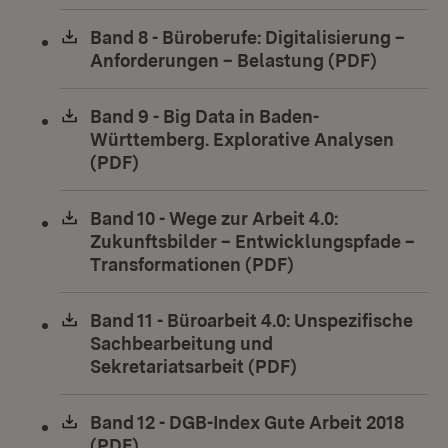
Download:
Band 8 - Büroberufe: Digitalisierung –
Anforderungen – Belastung (PDF)
(Öffnet 
Download:
Band 9 - Big Data in Baden-
Württemberg. Explorative Analysen
(PDF)
(Öffnet in neuem Fenster)
Download:
Band 10 - Wege zur Arbeit 4.0:
Zukunftsbilder – Entwicklungspfade –
Transformationen (PDF)
(Öffnet in neuem 
Download:
Band 11 - Büroarbeit 4.0: Unspezifische
Sachbearbeitung und
Sekretariatsarbeit (PDF)
(Öffnet in neuem 
Download:
Band 12 - DGB-Index Gute Arbeit 2018
(PDF)
(Öffnet in neuem Fenster)