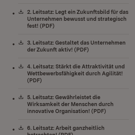
Download:
2. Leitsatz: Legt ein Zukunftsbild für das
Unternehmen bewusst und strategisch
fest! (PDF)
(Öffnet in neuem Fenster)
Download:
3. Leitsatz: Gestaltet das Unternehmen
der Zukunft aktiv! (PDF)
(Öffnet in neuem 
Download:
4. Leitsatz: Stärkt die Attraktivität und
Wettbewerbsfähigkeit durch Agilität!
(PDF)
(Öffnet in neuem Fenster)
Download:
5. Leitsatz: Gewährleistet die
Wirksamkeit der Menschen durch
innovative Organisation! (PDF)
(Öffnet in 
Download:
6. Leitsatz: Arbeit ganzheitlich
betrachten! (PDF)
(Öffnet in neuem Fenste