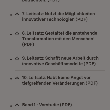
Download:
7. Leitsatz: Nutzt die Möglichkeiten
innovativer Technologien (PDF)
(Öffnet in
Download:
8. Leitsatz: Gestaltet die anstehende
Transformation mit den Menschen!
(PDF)
(Öffnet in neuem Fenster)
Download:
9. Leitsatz: Schafft neue Arbeit durch
innovative Geschäftsmodelle (PDF)
(Öffne
Download:
10. Leitsatz: Habt keine Angst vor
tiefgreifenden Veränderungen (PDF)
(Öffn
Download:
Band 1 - Vorstudie (PDF)
(Öffnet in neuem 