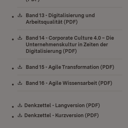
Download:
Band 13 - Digitalisierung und
Arbeitsqualität (PDF)
(Öffnet in neuem Fen
Download:
Band 14 - Corporate Culture 4.0 – Die
Unternehmenskultur in Zeiten der
Digitalisierung (PDF)
(Öffnet in neuem Fen
Download:
Band 15 - Agile Transformation (PDF)
(Öffn
Download:
Band 16 - Agile Wissensarbeit (PDF)
(Öffne
Download:
Denkzettel - Langversion (PDF)
(Öffnet in 
Download:
Denkzettel - Kurzversion (PDF)
(Öffnet in 