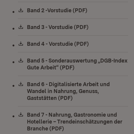
Download:
Band 2 -Vorstudie (PDF)
(Öffnet in neuem 
Download:
Band 3 - Vorstudie (PDF)
(Öffnet in neuem 
Download:
Band 4 - Vorstudie (PDF)
(Öffnet in neuem 
Download:
Band 5 - Sonderauswertung „DGB-Index
Gute Arbeit“ (PDF)
(Öffnet in neuem Fenst
Download:
Band 6 - Digitalisierte Arbeit und
Wandel in Nahrung, Genuss,
Gaststätten (PDF)
(Öffnet in neuem Fenste
Download:
Band 7 - Nahrung, Gastronomie und
Hotellerie – Trendeinschätzungen der
Branche (PDF)
(Öffnet in neuem Fenster)