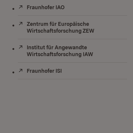
Extern:
Fraunhofer IAO
(Öffnet in neuem Fenster)
Extern:
Zentrum für Europäische
Wirtschaftsforschung ZEW
(Öffnet in neu
Extern:
Institut für Angewandte
Wirtschaftsforschung IAW
(Öffnet in neue
Extern:
Fraunhofer ISI
(Öffnet in neuem Fenster)