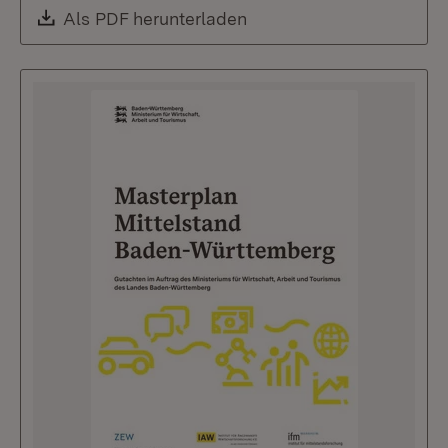
Download:
Als PDF herunterladen
(Öffnet in neuem Fenste