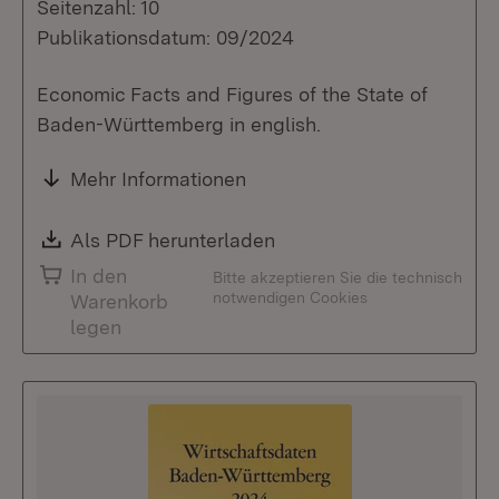
Seitenzahl: 10
Publikationsdatum: 09/2024
Economic Facts and Figures of the State of
Baden-Württemberg in english.
Mehr Informationen
Download:
Als PDF herunterladen
(Öffnet in neuem Fenste
In den
Bitte akzeptieren Sie die technisch
notwendigen Cookies
Warenkorb
legen