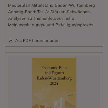
Masterplan Mittelstand Baden‐Württemberg
Anhang‐Band: Teil A: Stärken‐Schwächen‐
Analysen zu Themenfeldern Teil B:
Meinungsbildungs‐ und Beteiligungsprozes
Download:
Als PDF herunterladen
(Öffnet in neuem Fenste