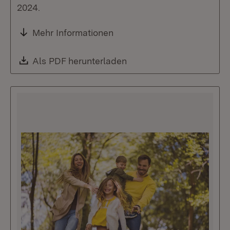
2024.
Mehr Informationen
Download:
Als PDF herunterladen
(Öffnet in neuem Fenste