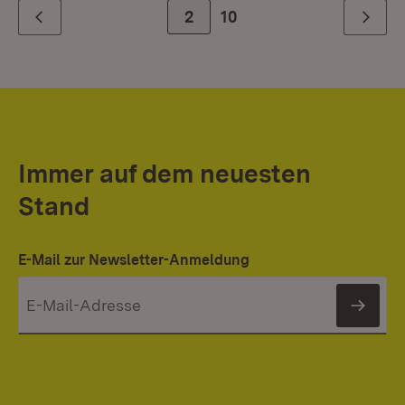
Zur Seite
2
10
Zurück
Weiter
Immer auf dem neuesten
Stand
E-Mail zur Newsletter-Anmeldung
News